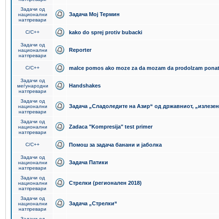
Задачи од
Задача Мој Термин
национални
натпревари
C/C++
kako do sprej protiv bubacki
Задачи од
Reporter
национални
натпревари
C/C++
malce pomos ako moze za da mozam da prodolzam pona
Задачи од
Handshakes
меѓународни
натпревари
Задачи од
Задача „Сладоледите на Азир“ од државниот, „излезен
национални
натпревари
Задачи од
Zadaca "Kompresija" test primer
национални
натпревари
C/C++
Помош за задача банани и јаболка
Задачи од
Задача Патики
национални
натпревари
Задачи од
Стрелки (регионален 2018)
национални
натпревари
Задачи од
Задача „Стрелки“
национални
натпревари
Задачи од