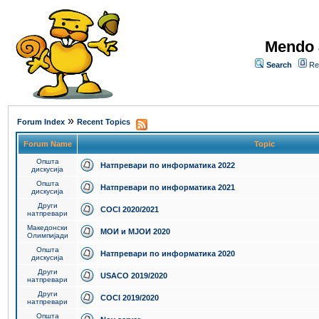
Mendo 
Search
Re
»
Forum Index
Recent Topics
Forum Name
Topic
Општа
Натпревари по информатика 2022
дискусија
Општа
Натпревари по информатика 2021
дискусија
Други
COCI 2020/2021
натпревари
Македонски
МОИ и МЈОИ 2020
Олимпијади
Општа
Натпревари по информатика 2020
дискусија
Други
USACO 2019/2020
натпревари
Други
COCI 2019/2020
натпревари
Општа