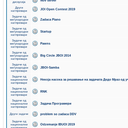
Nov server
дискусија
Други
JOI Open Contest 2019
натпревари
Задачи од
Zadaca Piano
меѓународни
натпревари
Задачи од
Startup
меѓународни
натпревари
Задачи од
Pawns
меѓународни
натпревари
Задачи од
Big Circle JBOI 2014
меѓународни
натпревари
Задачи од
JBOI-Samba
меѓународни
натпревари
Задачи од
Некоја насока за решавање на задачата Дедо Мраз од 
национални
натпревари
Задачи од
RNK
национални
натпревари
Задачи од
Задача Програмери
национални
натпревари
Други задачи
problem so zadaca DDV
Задачи од
Odzemanje IBUOI 2019
национални
натпревари