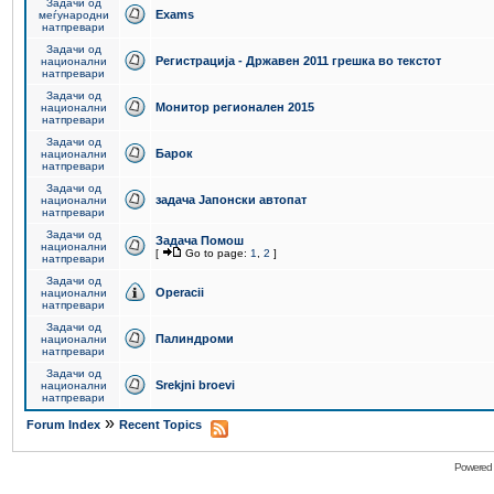
Задачи од
Exams
меѓународни
натпревари
Задачи од
Регистрација - Државен 2011 грешка во текстот
национални
натпревари
Задачи од
Монитор регионален 2015
национални
натпревари
Задачи од
Барок
национални
натпревари
Задачи од
задача Јапонски автопат
национални
натпревари
Задачи од
Задача Помош
национални
[
Go to page:
1
,
2
]
натпревари
Задачи од
Operacii
национални
натпревари
Задачи од
Палиндроми
национални
натпревари
Задачи од
Srekjni broevi
национални
натпревари
»
Forum Index
Recent Topics
Powered