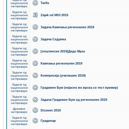
Tarifa
национални
натпревари
Задачи од
Zajak od MOI 2015
национални
натпревари
Задачи од
Задача Кампања регионален 2019
национални
натпревари
Задачи од
Задача Седумка
национални
натпревари
Задачи од
[општински 2019]Дедо Мраз
национални
натпревари
Задачи од
Кампања регионален 2019
национални
натпревари
Задачи од
Компресија (училишен 2019)
национални
натпревари
Задачи од
Градежен Бум (нејасно во врска со тест пример)
национални
натпревари
Задачи од
Задача Градежен Бум од регионален 2019
национални
натпревари
Државни
Drzaven 2019
натпревари
Задачи од
Градинар
национални
натпревари