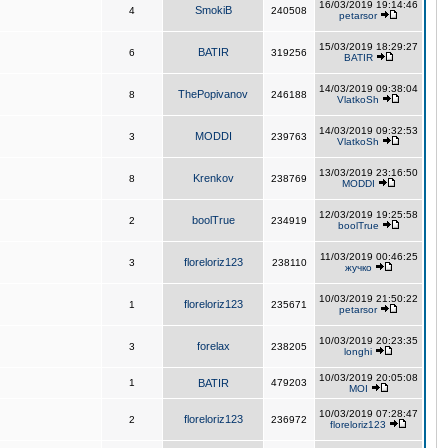
16/03/2019 19:14:46
SmokiB
4
240508
petarsor
15/03/2019 18:29:27
BATIR
6
319256
BATIR
14/03/2019 09:38:04
ThePopivanov
8
246188
VlatkoSh
14/03/2019 09:32:53
MODDI
3
239763
VlatkoSh
13/03/2019 23:16:50
Krenkov
8
238769
MODDI
12/03/2019 19:25:58
boolTrue
2
234919
boolTrue
11/03/2019 00:46:25
floreloriz123
3
238110
жучко
10/03/2019 21:50:22
floreloriz123
1
235671
petarsor
10/03/2019 20:23:35
forelax
3
238205
longhi
10/03/2019 20:05:08
1
BATIR
479203
MOI
10/03/2019 07:28:47
floreloriz123
2
236972
floreloriz123