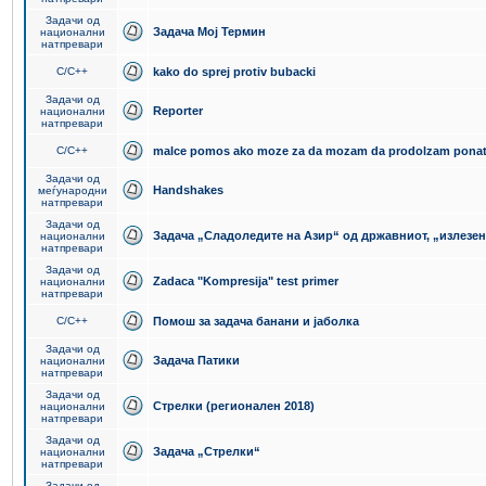
Задачи од
Задача Мој Термин
национални
натпревари
C/C++
kako do sprej protiv bubacki
Задачи од
Reporter
национални
натпревари
C/C++
malce pomos ako moze za da mozam da prodolzam pona
Задачи од
Handshakes
меѓународни
натпревари
Задачи од
Задача „Сладоледите на Азир“ од државниот, „излезен
национални
натпревари
Задачи од
Zadaca "Kompresija" test primer
национални
натпревари
C/C++
Помош за задача банани и јаболка
Задачи од
Задача Патики
национални
натпревари
Задачи од
Стрелки (регионален 2018)
национални
натпревари
Задачи од
Задача „Стрелки“
национални
натпревари
Задачи од