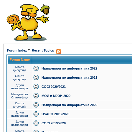
»
Forum Index
Recent Topics
Forum Name
Општа
Натпревари по информатика 2022
дискусија
Општа
Натпревари по информатика 2021
дискусија
Други
COCI 2020/2021
натпревари
Македонски
МОИ и МЈОИ 2020
Олимпијади
Општа
Натпревари по информатика 2020
дискусија
Други
USACO 2019/2020
натпревари
Други
COCI 2019/2020
натпревари
Општа