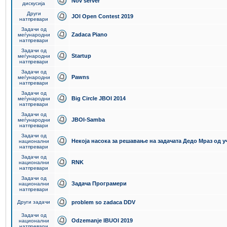
Nov server
дискусија
Други
JOI Open Contest 2019
натпревари
Задачи од
Zadaca Piano
меѓународни
натпревари
Задачи од
Startup
меѓународни
натпревари
Задачи од
Pawns
меѓународни
натпревари
Задачи од
Big Circle JBOI 2014
меѓународни
натпревари
Задачи од
JBOI-Samba
меѓународни
натпревари
Задачи од
Некоја насока за решавање на задачата Дедо Мраз од 
национални
натпревари
Задачи од
RNK
национални
натпревари
Задачи од
Задача Програмери
национални
натпревари
Други задачи
problem so zadaca DDV
Задачи од
Odzemanje IBUOI 2019
национални
натпревари