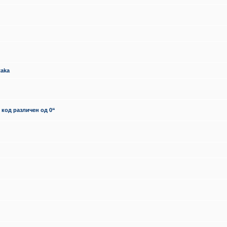
taka
 код различен од 0“