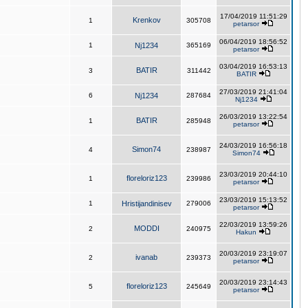
17/04/2019 11:51:29
Krenkov
1
305708
petarsor
06/04/2019 18:56:52
1
Nj1234
365169
petarsor
03/04/2019 16:53:13
BATIR
3
311442
BATIR
27/03/2019 21:41:04
6
Nj1234
287684
Nj1234
26/03/2019 13:22:54
BATIR
1
285948
petarsor
24/03/2019 16:56:18
Simon74
4
238987
Simon74
23/03/2019 20:44:10
floreloriz123
1
239986
petarsor
23/03/2019 15:13:52
1
Hristijandinisev
279006
petarsor
22/03/2019 13:59:26
MODDI
2
240975
Hakun
20/03/2019 23:19:07
ivanab
2
239373
petarsor
20/03/2019 23:14:43
floreloriz123
5
245649
petarsor