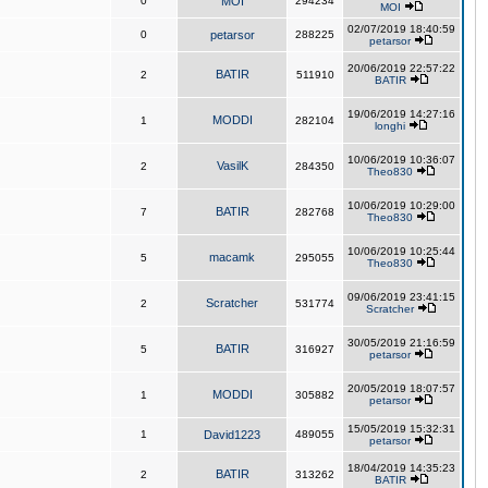
0
MOI
294234
MOI
02/07/2019 18:40:59
0
petarsor
288225
petarsor
20/06/2019 22:57:22
BATIR
2
511910
BATIR
19/06/2019 14:27:16
MODDI
1
282104
longhi
10/06/2019 10:36:07
VasilK
2
284350
Theo830
10/06/2019 10:29:00
BATIR
7
282768
Theo830
10/06/2019 10:25:44
macamk
5
295055
Theo830
09/06/2019 23:41:15
Scratcher
2
531774
Scratcher
30/05/2019 21:16:59
BATIR
5
316927
petarsor
20/05/2019 18:07:57
MODDI
1
305882
petarsor
15/05/2019 15:32:31
1
David1223
489055
petarsor
18/04/2019 14:35:23
BATIR
2
313262
BATIR