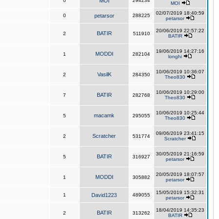
0
MOI
294234
MOI
02/07/2019 18:40:59
0
petarsor
288225
petarsor
20/06/2019 22:57:22
BATIR
2
511910
BATIR
19/06/2019 14:27:16
MODDI
1
282104
longhi
10/06/2019 10:36:07
VasilK
2
284350
Theo830
10/06/2019 10:29:00
BATIR
7
282768
Theo830
10/06/2019 10:25:44
macamk
5
295055
Theo830
09/06/2019 23:41:15
Scratcher
2
531774
Scratcher
30/05/2019 21:16:59
BATIR
5
316927
petarsor
20/05/2019 18:07:57
MODDI
1
305882
petarsor
15/05/2019 15:32:31
1
David1223
489055
petarsor
18/04/2019 14:35:23
BATIR
2
313262
BATIR