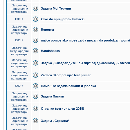
Задачи од
Задача Мој Термин
национални
натпревари
C/C++
kako do sprej protiv bubacki
Задачи од
Reporter
национални
натпревари
C/C++
malce pomos ako moze za da mozam da prodolzam pona
Задачи од
Handshakes
меѓународни
натпревари
Задачи од
Задача „Сладоледите на Азир“ од државниот, „излезен
национални
натпревари
Задачи од
Zadaca "Kompresija" test primer
национални
натпревари
C/C++
Помош за задача банани и јаболка
Задачи од
Задача Патики
национални
натпревари
Задачи од
Стрелки (регионален 2018)
национални
натпревари
Задачи од
Задача „Стрелки“
национални
натпревари
Задачи од