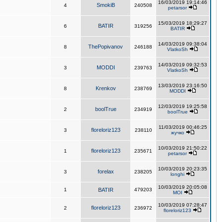
16/03/2019 19:14:46
SmokiB
4
240508
petarsor
15/03/2019 18:29:27
BATIR
6
319256
BATIR
14/03/2019 09:38:04
ThePopivanov
8
246188
VlatkoSh
14/03/2019 09:32:53
MODDI
3
239763
VlatkoSh
13/03/2019 23:16:50
Krenkov
8
238769
MODDI
12/03/2019 19:25:58
boolTrue
2
234919
boolTrue
11/03/2019 00:46:25
floreloriz123
3
238110
жучко
10/03/2019 21:50:22
floreloriz123
1
235671
petarsor
10/03/2019 20:23:35
forelax
3
238205
longhi
10/03/2019 20:05:08
1
BATIR
479203
MOI
10/03/2019 07:28:47
floreloriz123
2
236972
floreloriz123