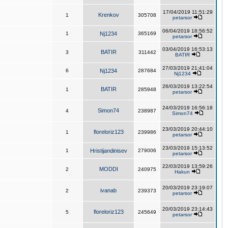
17/04/2019 11:51:29
Krenkov
1
305708
petarsor
06/04/2019 18:56:52
1
Nj1234
365169
petarsor
03/04/2019 16:53:13
BATIR
3
311442
BATIR
27/03/2019 21:41:04
6
Nj1234
287684
Nj1234
26/03/2019 13:22:54
BATIR
1
285948
petarsor
24/03/2019 16:56:18
Simon74
4
238987
Simon74
23/03/2019 20:44:10
floreloriz123
1
239986
petarsor
23/03/2019 15:13:52
1
Hristijandinisev
279006
petarsor
22/03/2019 13:59:26
MODDI
2
240975
Hakun
20/03/2019 23:19:07
ivanab
2
239373
petarsor
20/03/2019 23:14:43
floreloriz123
5
245649
petarsor