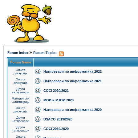
»
Forum Index
Recent Topics
Forum Name
Општа
Натпревари по информатика 2022
дискусија
Општа
Натпревари по информатика 2021
дискусија
Други
COCI 2020/2021
натпревари
Македонски
МОИ и МЈОИ 2020
Олимпијади
Општа
Натпревари по информатика 2020
дискусија
Други
USACO 2019/2020
натпревари
Други
COCI 2019/2020
натпревари
Општа