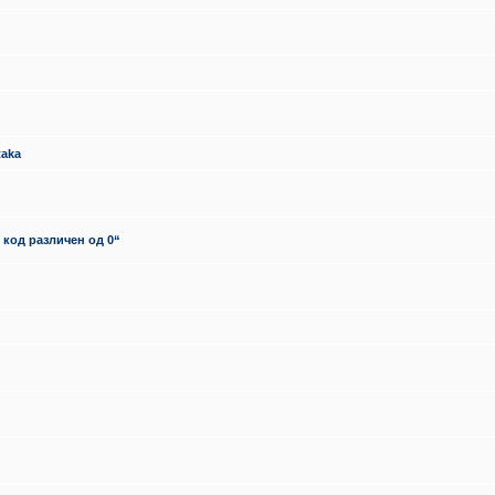
taka
 код различен од 0“