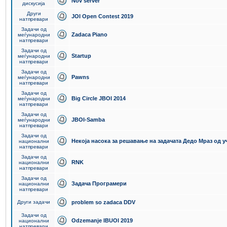
Nov server
дискусија
Други
JOI Open Contest 2019
натпревари
Задачи од
Zadaca Piano
меѓународни
натпревари
Задачи од
Startup
меѓународни
натпревари
Задачи од
Pawns
меѓународни
натпревари
Задачи од
Big Circle JBOI 2014
меѓународни
натпревари
Задачи од
JBOI-Samba
меѓународни
натпревари
Задачи од
Некоја насока за решавање на задачата Дедо Мраз од 
национални
натпревари
Задачи од
RNK
национални
натпревари
Задачи од
Задача Програмери
национални
натпревари
Други задачи
problem so zadaca DDV
Задачи од
Odzemanje IBUOI 2019
национални
натпревари