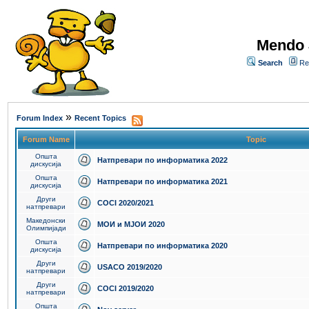
Mendo 
Search
Re
»
Forum Index
Recent Topics
Forum Name
Topic
Општа
Натпревари по информатика 2022
дискусија
Општа
Натпревари по информатика 2021
дискусија
Други
COCI 2020/2021
натпревари
Македонски
МОИ и МЈОИ 2020
Олимпијади
Општа
Натпревари по информатика 2020
дискусија
Други
USACO 2019/2020
натпревари
Други
COCI 2019/2020
натпревари
Општа