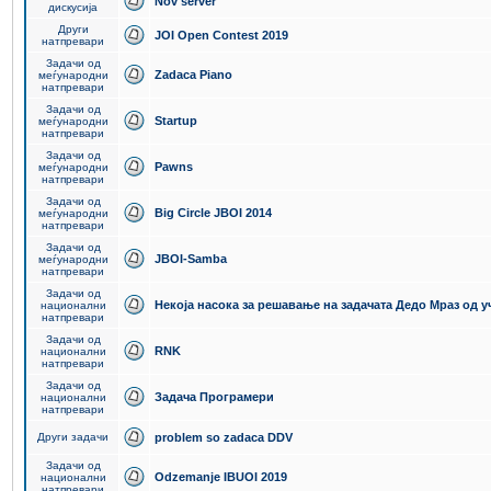
Nov server
дискусија
Други
JOI Open Contest 2019
натпревари
Задачи од
Zadaca Piano
меѓународни
натпревари
Задачи од
Startup
меѓународни
натпревари
Задачи од
Pawns
меѓународни
натпревари
Задачи од
Big Circle JBOI 2014
меѓународни
натпревари
Задачи од
JBOI-Samba
меѓународни
натпревари
Задачи од
Некоја насока за решавање на задачата Дедо Мраз од 
национални
натпревари
Задачи од
RNK
национални
натпревари
Задачи од
Задача Програмери
национални
натпревари
Други задачи
problem so zadaca DDV
Задачи од
Odzemanje IBUOI 2019
национални
натпревари