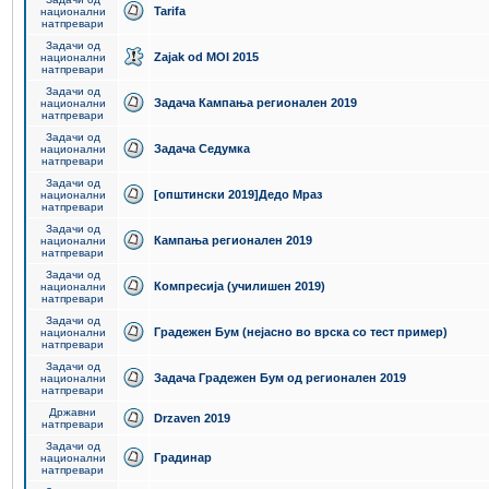
Tarifa
национални
натпревари
Задачи од
Zajak od MOI 2015
национални
натпревари
Задачи од
Задача Кампања регионален 2019
национални
натпревари
Задачи од
Задача Седумка
национални
натпревари
Задачи од
[општински 2019]Дедо Мраз
национални
натпревари
Задачи од
Кампања регионален 2019
национални
натпревари
Задачи од
Компресија (училишен 2019)
национални
натпревари
Задачи од
Градежен Бум (нејасно во врска со тест пример)
национални
натпревари
Задачи од
Задача Градежен Бум од регионален 2019
национални
натпревари
Државни
Drzaven 2019
натпревари
Задачи од
Градинар
национални
натпревари