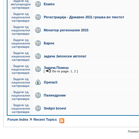
Задачи од
Exams
меѓународни
натпревари
Задачи од
Регистрација - Државен 2011 грешка во текстот
национални
натпревари
Задачи од
Монитор регионален 2015
национални
натпревари
Задачи од
Барок
национални
натпревари
Задачи од
задача Јапонски автопат
национални
натпревари
Задачи од
Задача Помош
национални
[
Go to page:
1
,
2
]
натпревари
Задачи од
Operacii
национални
натпревари
Задачи од
Палиндроми
национални
натпревари
Задачи од
Srekjni broevi
национални
натпревари
»
Forum Index
Recent Topics
Powered