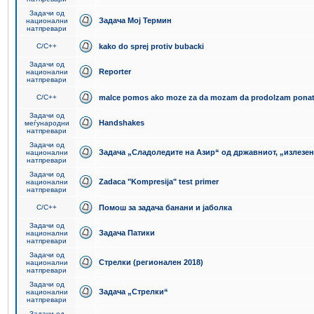
Задачи од
Задача Мој Термин
национални
натпревари
C/C++
kako do sprej protiv bubacki
Задачи од
Reporter
национални
натпревари
C/C++
malce pomos ako moze za da mozam da prodolzam pona
Задачи од
Handshakes
меѓународни
натпревари
Задачи од
Задача „Сладоледите на Азир“ од државниот, „излезен
национални
натпревари
Задачи од
Zadaca "Kompresija" test primer
национални
натпревари
C/C++
Помош за задача банани и јаболка
Задачи од
Задача Патики
национални
натпревари
Задачи од
Стрелки (регионален 2018)
национални
натпревари
Задачи од
Задача „Стрелки“
национални
натпревари
Задачи од