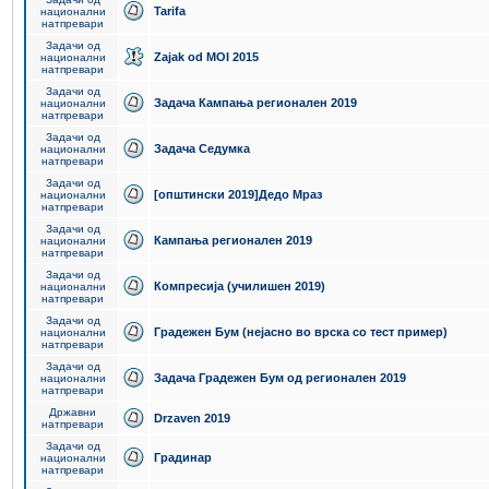
Tarifa
национални
натпревари
Задачи од
Zajak od MOI 2015
национални
натпревари
Задачи од
Задача Кампања регионален 2019
национални
натпревари
Задачи од
Задача Седумка
национални
натпревари
Задачи од
[општински 2019]Дедо Мраз
национални
натпревари
Задачи од
Кампања регионален 2019
национални
натпревари
Задачи од
Компресија (училишен 2019)
национални
натпревари
Задачи од
Градежен Бум (нејасно во врска со тест пример)
национални
натпревари
Задачи од
Задача Градежен Бум од регионален 2019
национални
натпревари
Државни
Drzaven 2019
натпревари
Задачи од
Градинар
национални
натпревари