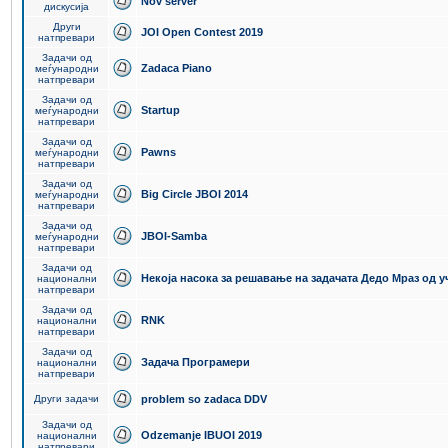
Nov server
дискусија
Други
JOI Open Contest 2019
натпревари
Задачи од
Zadaca Piano
меѓународни
натпревари
Задачи од
Startup
меѓународни
натпревари
Задачи од
Pawns
меѓународни
натпревари
Задачи од
Big Circle JBOI 2014
меѓународни
натпревари
Задачи од
JBOI-Samba
меѓународни
натпревари
Задачи од
Некоја насока за решавање на задачата Дедо Мраз од 
национални
натпревари
Задачи од
RNK
национални
натпревари
Задачи од
Задача Програмери
национални
натпревари
Други задачи
problem so zadaca DDV
Задачи од
Odzemanje IBUOI 2019
национални
натпревари