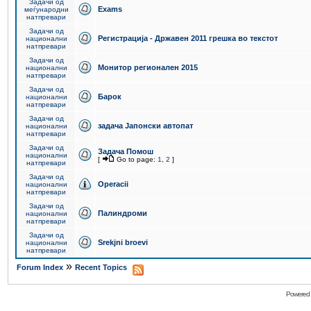
Задачи од
Exams
меѓународни
натпревари
Задачи од
Регистрација - Државен 2011 грешка во текстот
национални
натпревари
Задачи од
Монитор регионален 2015
национални
натпревари
Задачи од
Барок
национални
натпревари
Задачи од
задача Јапонски автопат
национални
натпревари
Задачи од
Задача Помош
национални
[
Go to page:
1
,
2
]
натпревари
Задачи од
Operacii
национални
натпревари
Задачи од
Палиндроми
национални
натпревари
Задачи од
Srekjni broevi
национални
натпревари
»
Forum Index
Recent Topics
Powered