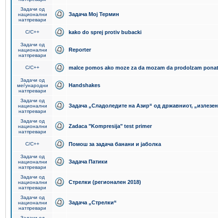
Задачи од
Задача Мој Термин
национални
натпревари
C/C++
kako do sprej protiv bubacki
Задачи од
Reporter
национални
натпревари
C/C++
malce pomos ako moze za da mozam da prodolzam pona
Задачи од
Handshakes
меѓународни
натпревари
Задачи од
Задача „Сладоледите на Азир“ од државниот, „излезен
национални
натпревари
Задачи од
Zadaca "Kompresija" test primer
национални
натпревари
C/C++
Помош за задача банани и јаболка
Задачи од
Задача Патики
национални
натпревари
Задачи од
Стрелки (регионален 2018)
национални
натпревари
Задачи од
Задача „Стрелки“
национални
натпревари
Задачи од