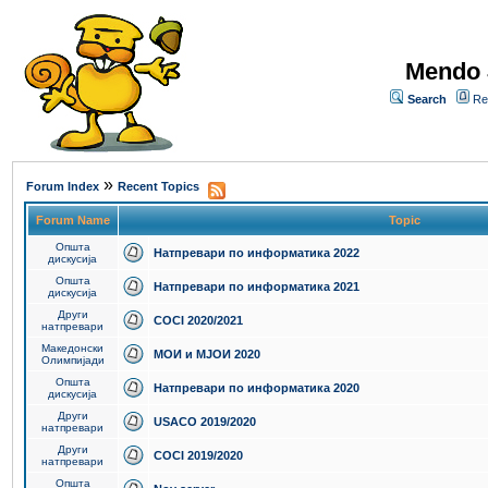
Mendo 
Search
Re
»
Forum Index
Recent Topics
Forum Name
Topic
Општа
Натпревари по информатика 2022
дискусија
Општа
Натпревари по информатика 2021
дискусија
Други
COCI 2020/2021
натпревари
Македонски
МОИ и МЈОИ 2020
Олимпијади
Општа
Натпревари по информатика 2020
дискусија
Други
USACO 2019/2020
натпревари
Други
COCI 2019/2020
натпревари
Општа