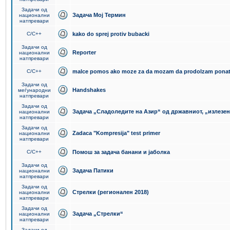
Задачи од
Задача Мој Термин
национални
натпревари
C/C++
kako do sprej protiv bubacki
Задачи од
Reporter
национални
натпревари
C/C++
malce pomos ako moze za da mozam da prodolzam pona
Задачи од
Handshakes
меѓународни
натпревари
Задачи од
Задача „Сладоледите на Азир“ од државниот, „излезен
национални
натпревари
Задачи од
Zadaca "Kompresija" test primer
национални
натпревари
C/C++
Помош за задача банани и јаболка
Задачи од
Задача Патики
национални
натпревари
Задачи од
Стрелки (регионален 2018)
национални
натпревари
Задачи од
Задача „Стрелки“
национални
натпревари
Задачи од