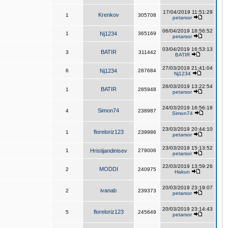
17/04/2019 11:51:29
Krenkov
1
305708
petarsor
06/04/2019 18:56:52
1
Nj1234
365169
petarsor
03/04/2019 16:53:13
BATIR
3
311442
BATIR
27/03/2019 21:41:04
6
Nj1234
287684
Nj1234
26/03/2019 13:22:54
BATIR
1
285948
petarsor
24/03/2019 16:56:18
Simon74
4
238987
Simon74
23/03/2019 20:44:10
floreloriz123
1
239986
petarsor
23/03/2019 15:13:52
1
Hristijandinisev
279006
petarsor
22/03/2019 13:59:26
MODDI
2
240975
Hakun
20/03/2019 23:19:07
ivanab
2
239373
petarsor
20/03/2019 23:14:43
floreloriz123
5
245649
petarsor