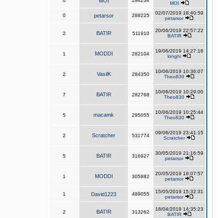
0
MOI
294234
MOI
02/07/2019 18:40:59
0
petarsor
288225
petarsor
20/06/2019 22:57:22
BATIR
2
511910
BATIR
19/06/2019 14:27:16
MODDI
1
282104
longhi
10/06/2019 10:36:07
VasilK
2
284350
Theo830
10/06/2019 10:29:00
BATIR
7
282768
Theo830
10/06/2019 10:25:44
macamk
5
295055
Theo830
09/06/2019 23:41:15
Scratcher
2
531774
Scratcher
30/05/2019 21:16:59
BATIR
5
316927
petarsor
20/05/2019 18:07:57
MODDI
1
305882
petarsor
15/05/2019 15:32:31
1
David1223
489055
petarsor
18/04/2019 14:35:23
BATIR
2
313262
BATIR