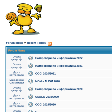
»
Forum Index
Recent Topics
Forum Name
Општа
Натпревари по информатика 2022
дискусија
Општа
Натпревари по информатика 2021
дискусија
Други
COCI 2020/2021
натпревари
Македонски
МОИ и МЈОИ 2020
Олимпијади
Општа
Натпревари по информатика 2020
дискусија
Други
USACO 2019/2020
натпревари
Други
COCI 2019/2020
натпревари
Општа