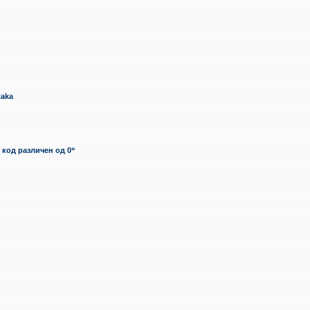
taka
 код различен од 0“