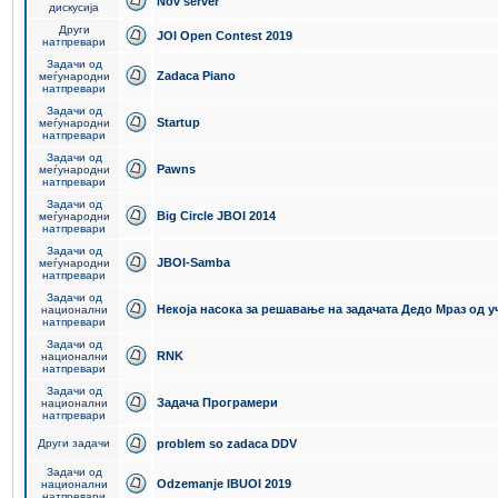
Nov server
дискусија
Други
JOI Open Contest 2019
натпревари
Задачи од
Zadaca Piano
меѓународни
натпревари
Задачи од
Startup
меѓународни
натпревари
Задачи од
Pawns
меѓународни
натпревари
Задачи од
Big Circle JBOI 2014
меѓународни
натпревари
Задачи од
JBOI-Samba
меѓународни
натпревари
Задачи од
Некоја насока за решавање на задачата Дедо Мраз од 
национални
натпревари
Задачи од
RNK
национални
натпревари
Задачи од
Задача Програмери
национални
натпревари
Други задачи
problem so zadaca DDV
Задачи од
Odzemanje IBUOI 2019
национални
натпревари