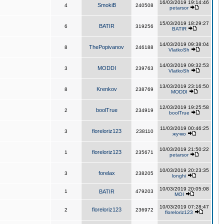
16/03/2019 19:14:46
SmokiB
4
240508
petarsor
15/03/2019 18:29:27
BATIR
6
319256
BATIR
14/03/2019 09:38:04
ThePopivanov
8
246188
VlatkoSh
14/03/2019 09:32:53
MODDI
3
239763
VlatkoSh
13/03/2019 23:16:50
Krenkov
8
238769
MODDI
12/03/2019 19:25:58
boolTrue
2
234919
boolTrue
11/03/2019 00:46:25
floreloriz123
3
238110
жучко
10/03/2019 21:50:22
floreloriz123
1
235671
petarsor
10/03/2019 20:23:35
forelax
3
238205
longhi
10/03/2019 20:05:08
1
BATIR
479203
MOI
10/03/2019 07:28:47
floreloriz123
2
236972
floreloriz123