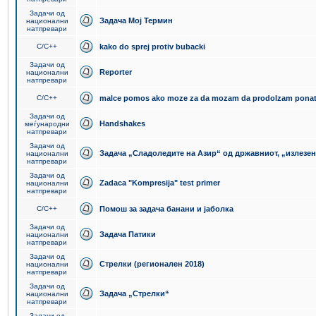
Задачи од
Задача Мој Термин
национални
натпревари
C/C++
kako do sprej protiv bubacki
Задачи од
Reporter
национални
натпревари
C/C++
malce pomos ako moze za da mozam da prodolzam pona
Задачи од
Handshakes
меѓународни
натпревари
Задачи од
Задача „Сладоледите на Азир“ од државниот, „излезен
национални
натпревари
Задачи од
Zadaca "Kompresija" test primer
национални
натпревари
C/C++
Помош за задача банани и јаболка
Задачи од
Задача Патики
национални
натпревари
Задачи од
Стрелки (регионален 2018)
национални
натпревари
Задачи од
Задача „Стрелки“
национални
натпревари
Задачи од