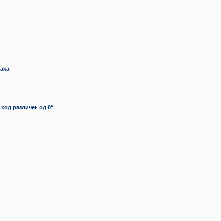
taka
 код различен од 0“