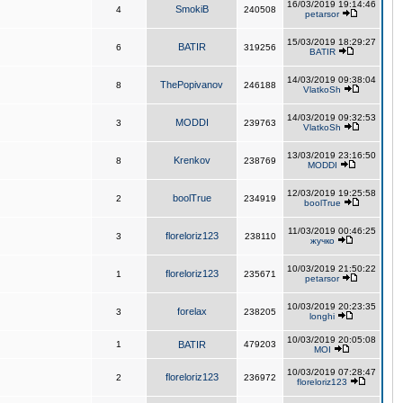
16/03/2019 19:14:46
SmokiB
4
240508
petarsor
15/03/2019 18:29:27
BATIR
6
319256
BATIR
14/03/2019 09:38:04
ThePopivanov
8
246188
VlatkoSh
14/03/2019 09:32:53
MODDI
3
239763
VlatkoSh
13/03/2019 23:16:50
Krenkov
8
238769
MODDI
12/03/2019 19:25:58
boolTrue
2
234919
boolTrue
11/03/2019 00:46:25
floreloriz123
3
238110
жучко
10/03/2019 21:50:22
floreloriz123
1
235671
petarsor
10/03/2019 20:23:35
forelax
3
238205
longhi
10/03/2019 20:05:08
1
BATIR
479203
MOI
10/03/2019 07:28:47
floreloriz123
2
236972
floreloriz123