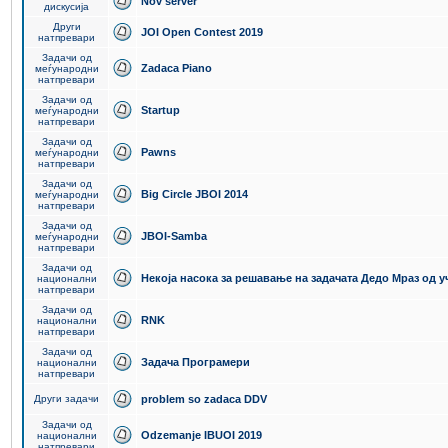
Nov server
дискусија
Други
JOI Open Contest 2019
натпревари
Задачи од
Zadaca Piano
меѓународни
натпревари
Задачи од
Startup
меѓународни
натпревари
Задачи од
Pawns
меѓународни
натпревари
Задачи од
Big Circle JBOI 2014
меѓународни
натпревари
Задачи од
JBOI-Samba
меѓународни
натпревари
Задачи од
Некоја насока за решавање на задачата Дедо Мраз од 
национални
натпревари
Задачи од
RNK
национални
натпревари
Задачи од
Задача Програмери
национални
натпревари
Други задачи
problem so zadaca DDV
Задачи од
Odzemanje IBUOI 2019
национални
натпревари