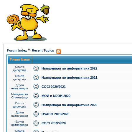
»
Forum Index
Recent Topics
Forum Name
Општа
Натпревари по информатика 2022
дискусија
Општа
Натпревари по информатика 2021
дискусија
Други
COCI 2020/2021
натпревари
Македонски
МОИ и МЈОИ 2020
Олимпијади
Општа
Натпревари по информатика 2020
дискусија
Други
USACO 2019/2020
натпревари
Други
COCI 2019/2020
натпревари
Општа