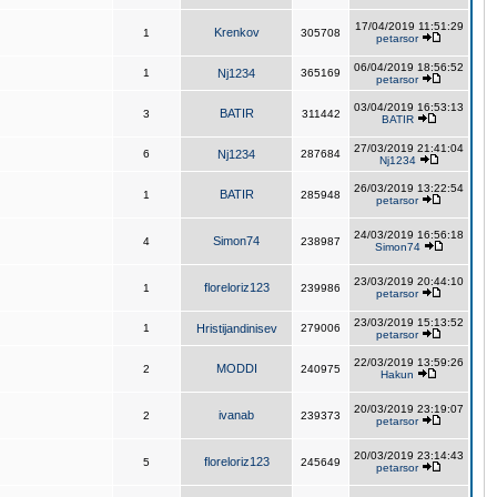
17/04/2019 11:51:29
Krenkov
1
305708
petarsor
06/04/2019 18:56:52
1
Nj1234
365169
petarsor
03/04/2019 16:53:13
BATIR
3
311442
BATIR
27/03/2019 21:41:04
6
Nj1234
287684
Nj1234
26/03/2019 13:22:54
BATIR
1
285948
petarsor
24/03/2019 16:56:18
Simon74
4
238987
Simon74
23/03/2019 20:44:10
floreloriz123
1
239986
petarsor
23/03/2019 15:13:52
1
Hristijandinisev
279006
petarsor
22/03/2019 13:59:26
MODDI
2
240975
Hakun
20/03/2019 23:19:07
ivanab
2
239373
petarsor
20/03/2019 23:14:43
floreloriz123
5
245649
petarsor