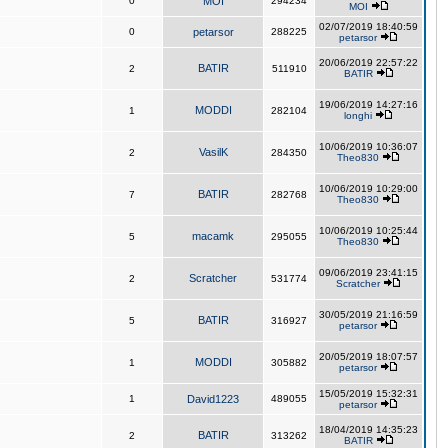
0
MOI
294234
MOI
02/07/2019 18:40:59
0
petarsor
288225
petarsor
20/06/2019 22:57:22
BATIR
2
511910
BATIR
19/06/2019 14:27:16
MODDI
1
282104
longhi
10/06/2019 10:36:07
VasilK
2
284350
Theo830
10/06/2019 10:29:00
BATIR
7
282768
Theo830
10/06/2019 10:25:44
macamk
5
295055
Theo830
09/06/2019 23:41:15
Scratcher
2
531774
Scratcher
30/05/2019 21:16:59
BATIR
5
316927
petarsor
20/05/2019 18:07:57
MODDI
1
305882
petarsor
15/05/2019 15:32:31
1
David1223
489055
petarsor
18/04/2019 14:35:23
BATIR
2
313262
BATIR