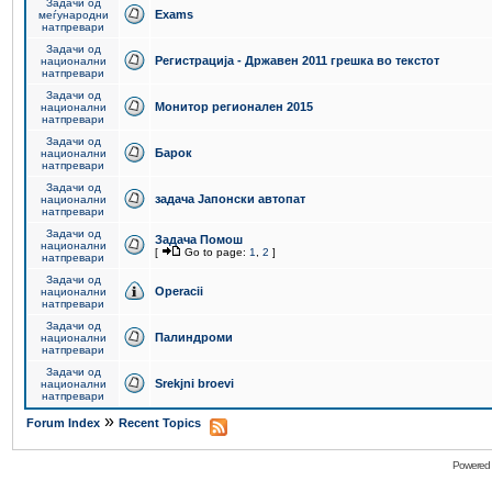
Задачи од
Exams
меѓународни
натпревари
Задачи од
Регистрација - Државен 2011 грешка во текстот
национални
натпревари
Задачи од
Монитор регионален 2015
национални
натпревари
Задачи од
Барок
национални
натпревари
Задачи од
задача Јапонски автопат
национални
натпревари
Задачи од
Задача Помош
национални
[
Go to page:
1
,
2
]
натпревари
Задачи од
Operacii
национални
натпревари
Задачи од
Палиндроми
национални
натпревари
Задачи од
Srekjni broevi
национални
натпревари
»
Forum Index
Recent Topics
Powered