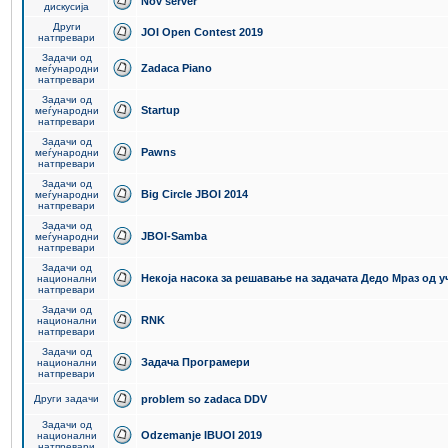
Nov server
дискусија
Други
JOI Open Contest 2019
натпревари
Задачи од
Zadaca Piano
меѓународни
натпревари
Задачи од
Startup
меѓународни
натпревари
Задачи од
Pawns
меѓународни
натпревари
Задачи од
Big Circle JBOI 2014
меѓународни
натпревари
Задачи од
JBOI-Samba
меѓународни
натпревари
Задачи од
Некоја насока за решавање на задачата Дедо Мраз од 
национални
натпревари
Задачи од
RNK
национални
натпревари
Задачи од
Задача Програмери
национални
натпревари
Други задачи
problem so zadaca DDV
Задачи од
Odzemanje IBUOI 2019
национални
натпревари