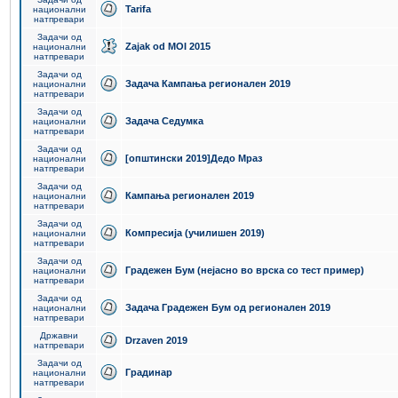
Tarifa
национални
натпревари
Задачи од
Zajak od MOI 2015
национални
натпревари
Задачи од
Задача Кампања регионален 2019
национални
натпревари
Задачи од
Задача Седумка
национални
натпревари
Задачи од
[општински 2019]Дедо Мраз
национални
натпревари
Задачи од
Кампања регионален 2019
национални
натпревари
Задачи од
Компресија (училишен 2019)
национални
натпревари
Задачи од
Градежен Бум (нејасно во врска со тест пример)
национални
натпревари
Задачи од
Задача Градежен Бум од регионален 2019
национални
натпревари
Државни
Drzaven 2019
натпревари
Задачи од
Градинар
национални
натпревари