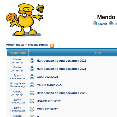
Mendo 
Search
Re
»
Forum Index
Recent Topics
Forum Name
Topic
Општа
Натпревари по информатика 2022
дискусија
Општа
Натпревари по информатика 2021
дискусија
Други
COCI 2020/2021
натпревари
Македонски
МОИ и МЈОИ 2020
Олимпијади
Општа
Натпревари по информатика 2020
дискусија
Други
USACO 2019/2020
натпревари
Други
COCI 2019/2020
натпревари
Општа