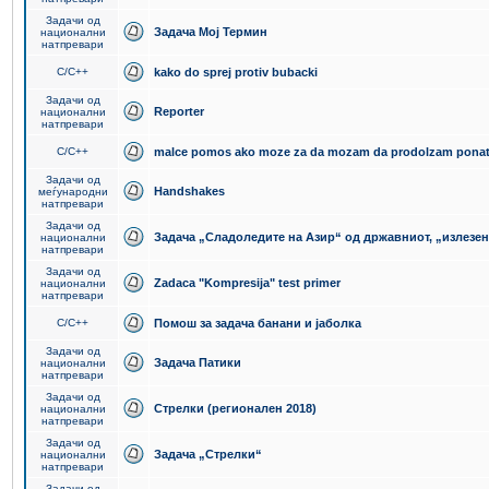
Задачи од
Задача Мој Термин
национални
натпревари
C/C++
kako do sprej protiv bubacki
Задачи од
Reporter
национални
натпревари
C/C++
malce pomos ako moze za da mozam da prodolzam pona
Задачи од
Handshakes
меѓународни
натпревари
Задачи од
Задача „Сладоледите на Азир“ од државниот, „излезен
национални
натпревари
Задачи од
Zadaca "Kompresija" test primer
национални
натпревари
C/C++
Помош за задача банани и јаболка
Задачи од
Задача Патики
национални
натпревари
Задачи од
Стрелки (регионален 2018)
национални
натпревари
Задачи од
Задача „Стрелки“
национални
натпревари
Задачи од