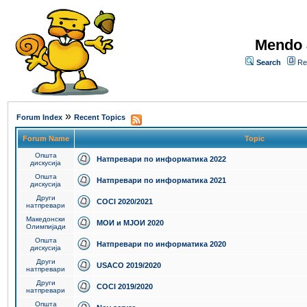
Mendo 
Search
Re
»
Forum Index
Recent Topics
Forum Name
Topic
Општа
Натпревари по информатика 2022
дискусија
Општа
Натпревари по информатика 2021
дискусија
Други
COCI 2020/2021
натпревари
Македонски
МОИ и МЈОИ 2020
Олимпијади
Општа
Натпревари по информатика 2020
дискусија
Други
USACO 2019/2020
натпревари
Други
COCI 2019/2020
натпревари
Општа