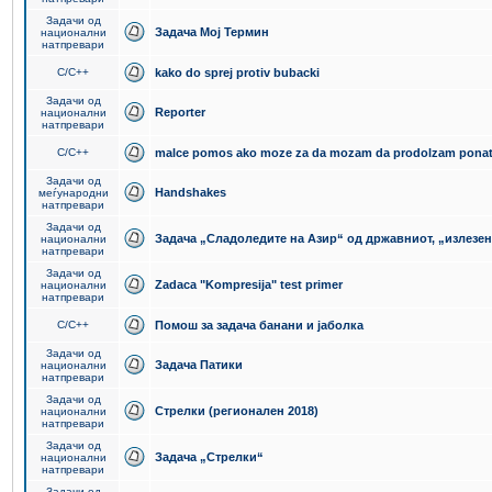
Задачи од
Задача Мој Термин
национални
натпревари
C/C++
kako do sprej protiv bubacki
Задачи од
Reporter
национални
натпревари
C/C++
malce pomos ako moze za da mozam da prodolzam pona
Задачи од
Handshakes
меѓународни
натпревари
Задачи од
Задача „Сладоледите на Азир“ од државниот, „излезен
национални
натпревари
Задачи од
Zadaca "Kompresija" test primer
национални
натпревари
C/C++
Помош за задача банани и јаболка
Задачи од
Задача Патики
национални
натпревари
Задачи од
Стрелки (регионален 2018)
национални
натпревари
Задачи од
Задача „Стрелки“
национални
натпревари
Задачи од