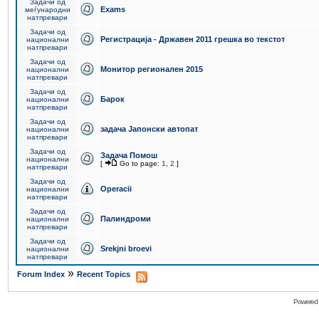
Задачи од
Exams
меѓународни
натпревари
Задачи од
Регистрација - Државен 2011 грешка во текстот
национални
натпревари
Задачи од
Монитор регионален 2015
национални
натпревари
Задачи од
Барок
национални
натпревари
Задачи од
задача Јапонски автопат
национални
натпревари
Задачи од
Задача Помош
национални
[
Go to page:
1
,
2
]
натпревари
Задачи од
Operacii
национални
натпревари
Задачи од
Палиндроми
национални
натпревари
Задачи од
Srekjni broevi
национални
натпревари
»
Forum Index
Recent Topics
Powered