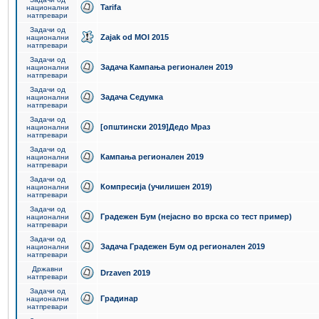
Tarifa
национални
натпревари
Задачи од
Zajak od MOI 2015
национални
натпревари
Задачи од
Задача Кампања регионален 2019
национални
натпревари
Задачи од
Задача Седумка
национални
натпревари
Задачи од
[општински 2019]Дедо Мраз
национални
натпревари
Задачи од
Кампања регионален 2019
национални
натпревари
Задачи од
Компресија (училишен 2019)
национални
натпревари
Задачи од
Градежен Бум (нејасно во врска со тест пример)
национални
натпревари
Задачи од
Задача Градежен Бум од регионален 2019
национални
натпревари
Државни
Drzaven 2019
натпревари
Задачи од
Градинар
национални
натпревари