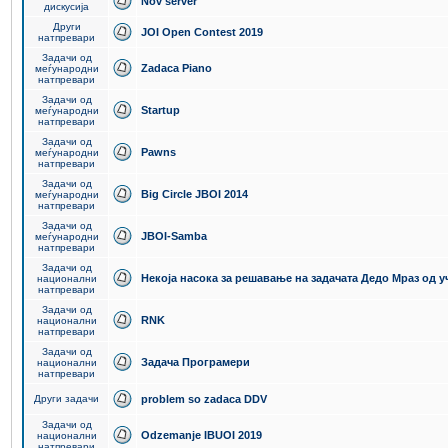
Nov server
дискусија
Други
JOI Open Contest 2019
натпревари
Задачи од
Zadaca Piano
меѓународни
натпревари
Задачи од
Startup
меѓународни
натпревари
Задачи од
Pawns
меѓународни
натпревари
Задачи од
Big Circle JBOI 2014
меѓународни
натпревари
Задачи од
JBOI-Samba
меѓународни
натпревари
Задачи од
Некоја насока за решавање на задачата Дедо Мраз од 
национални
натпревари
Задачи од
RNK
национални
натпревари
Задачи од
Задача Програмери
национални
натпревари
Други задачи
problem so zadaca DDV
Задачи од
Odzemanje IBUOI 2019
национални
натпревари