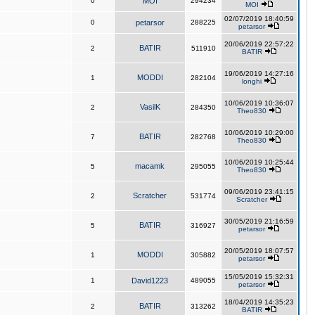
0
MOI
294234
MOI
02/07/2019 18:40:59
0
petarsor
288225
petarsor
20/06/2019 22:57:22
BATIR
2
511910
BATIR
19/06/2019 14:27:16
MODDI
1
282104
longhi
10/06/2019 10:36:07
VasilK
2
284350
Theo830
10/06/2019 10:29:00
BATIR
7
282768
Theo830
10/06/2019 10:25:44
macamk
5
295055
Theo830
09/06/2019 23:41:15
Scratcher
2
531774
Scratcher
30/05/2019 21:16:59
BATIR
5
316927
petarsor
20/05/2019 18:07:57
MODDI
1
305882
petarsor
15/05/2019 15:32:31
1
David1223
489055
petarsor
18/04/2019 14:35:23
BATIR
2
313262
BATIR