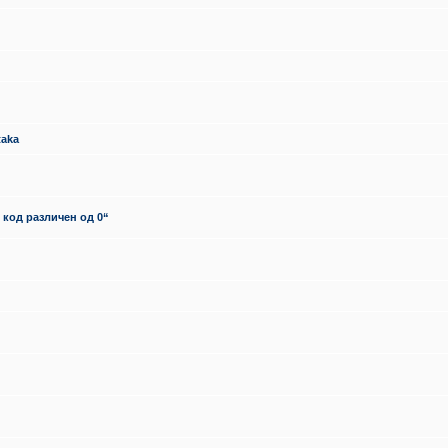
taka
 код различен од 0“