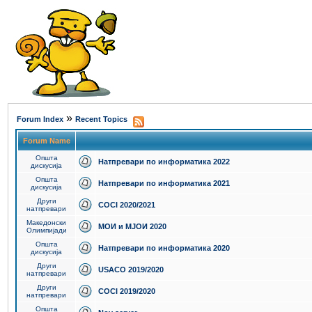
»
Forum Index
Recent Topics
Forum Name
Општа
Натпревари по информатика 2022
дискусија
Општа
Натпревари по информатика 2021
дискусија
Други
COCI 2020/2021
натпревари
Македонски
МОИ и МЈОИ 2020
Олимпијади
Општа
Натпревари по информатика 2020
дискусија
Други
USACO 2019/2020
натпревари
Други
COCI 2019/2020
натпревари
Општа