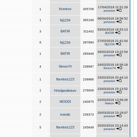
17/04/2019 11:51:29
Krenkov
1
305708
petarsor
06/04/2019 18:56:52
1
Nj1234
365169
petarsor
03/04/2019 16:53:13
BATIR
3
311442
BATIR
27/03/2019 21:41:04
6
Nj1234
287684
Nj1234
26/03/2019 13:22:54
BATIR
1
285948
petarsor
24/03/2019 16:56:18
Simon74
4
238987
Simon74
23/03/2019 20:44:10
floreloriz123
1
239986
petarsor
23/03/2019 15:13:52
1
Hristijandinisev
279006
petarsor
22/03/2019 13:59:26
MODDI
2
240975
Hakun
20/03/2019 23:19:07
ivanab
2
239373
petarsor
20/03/2019 23:14:43
floreloriz123
5
245649
petarsor