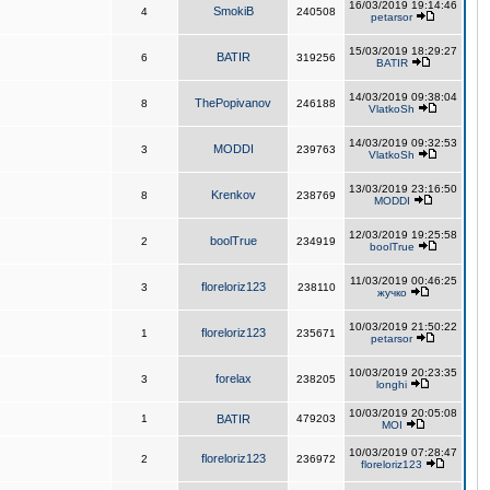
16/03/2019 19:14:46
SmokiB
4
240508
petarsor
15/03/2019 18:29:27
BATIR
6
319256
BATIR
14/03/2019 09:38:04
ThePopivanov
8
246188
VlatkoSh
14/03/2019 09:32:53
MODDI
3
239763
VlatkoSh
13/03/2019 23:16:50
Krenkov
8
238769
MODDI
12/03/2019 19:25:58
boolTrue
2
234919
boolTrue
11/03/2019 00:46:25
floreloriz123
3
238110
жучко
10/03/2019 21:50:22
floreloriz123
1
235671
petarsor
10/03/2019 20:23:35
forelax
3
238205
longhi
10/03/2019 20:05:08
1
BATIR
479203
MOI
10/03/2019 07:28:47
floreloriz123
2
236972
floreloriz123