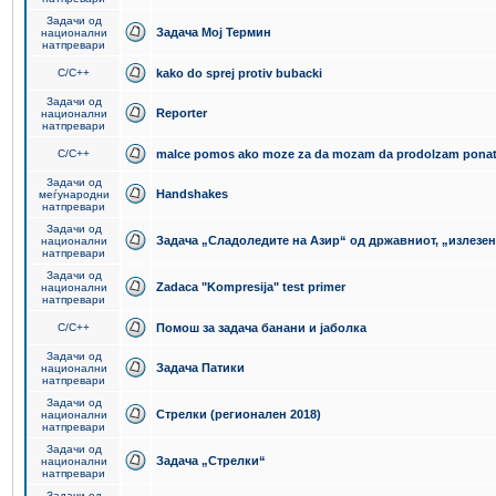
Задачи од
Задача Мој Термин
национални
натпревари
C/C++
kako do sprej protiv bubacki
Задачи од
Reporter
национални
натпревари
C/C++
malce pomos ako moze za da mozam da prodolzam pona
Задачи од
Handshakes
меѓународни
натпревари
Задачи од
Задача „Сладоледите на Азир“ од државниот, „излезен
национални
натпревари
Задачи од
Zadaca "Kompresija" test primer
национални
натпревари
C/C++
Помош за задача банани и јаболка
Задачи од
Задача Патики
национални
натпревари
Задачи од
Стрелки (регионален 2018)
национални
натпревари
Задачи од
Задача „Стрелки“
национални
натпревари
Задачи од