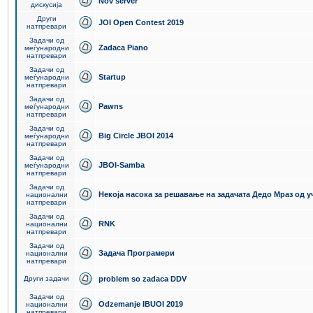
Nov server
дискусија
Други
JOI Open Contest 2019
натпревари
Задачи од
Zadaca Piano
меѓународни
натпревари
Задачи од
Startup
меѓународни
натпревари
Задачи од
Pawns
меѓународни
натпревари
Задачи од
Big Circle JBOI 2014
меѓународни
натпревари
Задачи од
JBOI-Samba
меѓународни
натпревари
Задачи од
Некоја насока за решавање на задачата Дедо Мраз од 
национални
натпревари
Задачи од
RNK
национални
натпревари
Задачи од
Задача Програмери
национални
натпревари
Други задачи
problem so zadaca DDV
Задачи од
Odzemanje IBUOI 2019
национални
натпревари