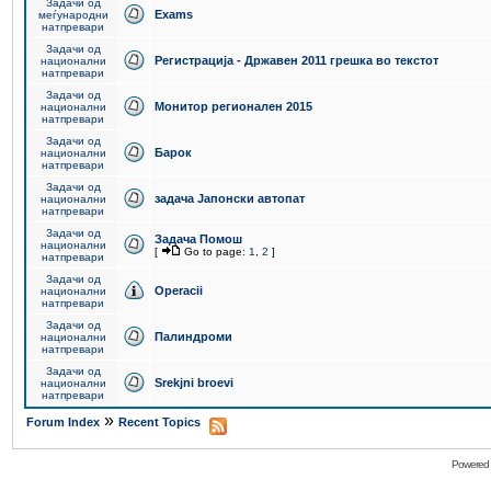
Задачи од
Exams
меѓународни
натпревари
Задачи од
Регистрација - Државен 2011 грешка во текстот
национални
натпревари
Задачи од
Монитор регионален 2015
национални
натпревари
Задачи од
Барок
национални
натпревари
Задачи од
задача Јапонски автопат
национални
натпревари
Задачи од
Задача Помош
национални
[
Go to page:
1
,
2
]
натпревари
Задачи од
Operacii
национални
натпревари
Задачи од
Палиндроми
национални
натпревари
Задачи од
Srekjni broevi
национални
натпревари
»
Forum Index
Recent Topics
Powered