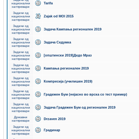
Tarifa
национални
натпревари
Задачи од
Zajak od MOI 2015
национални
натпревари
Задачи од
Задача Кампања регионален 2019
национални
натпревари
Задачи од
Задача Седумка
национални
натпревари
Задачи од
[општински 2019]Дедо Мраз
национални
натпревари
Задачи од
Кампања регионален 2019
национални
натпревари
Задачи од
Компресија (училишен 2019)
национални
натпревари
Задачи од
Градежен Бум (нејасно во врска со тест пример)
национални
натпревари
Задачи од
Задача Градежен Бум од регионален 2019
национални
натпревари
Државни
Drzaven 2019
натпревари
Задачи од
Градинар
национални
натпревари