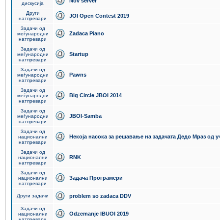
Nov server
дискусија
Други
JOI Open Contest 2019
натпревари
Задачи од
Zadaca Piano
меѓународни
натпревари
Задачи од
Startup
меѓународни
натпревари
Задачи од
Pawns
меѓународни
натпревари
Задачи од
Big Circle JBOI 2014
меѓународни
натпревари
Задачи од
JBOI-Samba
меѓународни
натпревари
Задачи од
Некоја насока за решавање на задачата Дедо Мраз од 
национални
натпревари
Задачи од
RNK
национални
натпревари
Задачи од
Задача Програмери
национални
натпревари
Други задачи
problem so zadaca DDV
Задачи од
Odzemanje IBUOI 2019
национални
натпревари