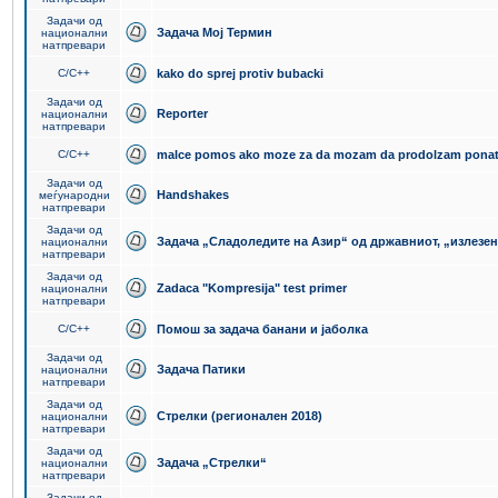
Задачи од
Задача Мој Термин
национални
натпревари
C/C++
kako do sprej protiv bubacki
Задачи од
Reporter
национални
натпревари
C/C++
malce pomos ako moze za da mozam da prodolzam pona
Задачи од
Handshakes
меѓународни
натпревари
Задачи од
Задача „Сладоледите на Азир“ од државниот, „излезен
национални
натпревари
Задачи од
Zadaca "Kompresija" test primer
национални
натпревари
C/C++
Помош за задача банани и јаболка
Задачи од
Задача Патики
национални
натпревари
Задачи од
Стрелки (регионален 2018)
национални
натпревари
Задачи од
Задача „Стрелки“
национални
натпревари
Задачи од