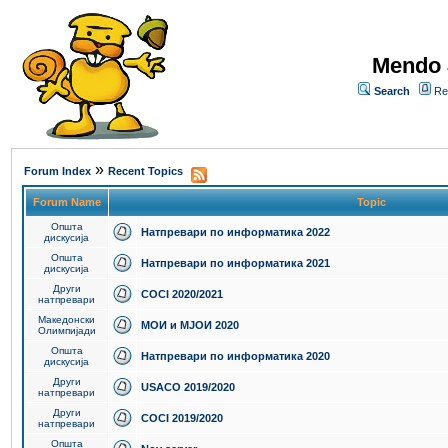
Mendo 
Search
Re
»
Forum Index
Recent Topics
Forum Name
Topic
Општа
Натпревари по информатика 2022
дискусија
Општа
Натпревари по информатика 2021
дискусија
Други
COCI 2020/2021
натпревари
Македонски
МОИ и МЈОИ 2020
Олимпијади
Општа
Натпревари по информатика 2020
дискусија
Други
USACO 2019/2020
натпревари
Други
COCI 2019/2020
натпревари
Општа