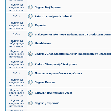
Задачи од
Задача Мој Термин
национални
натпревари
C/C++
kako do sprej protiv bubacki
Задачи од
Reporter
национални
натпревари
C/C++
malce pomos ako moze za da mozam da prodolzam pona
Задачи од
Handshakes
меѓународни
натпревари
Задачи од
Задача „Сладоледите на Азир“ од државниот, „излезен
национални
натпревари
Задачи од
Zadaca "Kompresija" test primer
национални
натпревари
C/C++
Помош за задача банани и јаболка
Задачи од
Задача Патики
национални
натпревари
Задачи од
Стрелки (регионален 2018)
национални
натпревари
Задачи од
Задача „Стрелки“
национални
натпревари
Задачи од