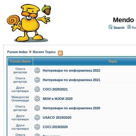
Mendo 
Search
Re
»
Forum Index
Recent Topics
Forum Name
Topic
Општа
Натпревари по информатика 2022
дискусија
Општа
Натпревари по информатика 2021
дискусија
Други
COCI 2020/2021
натпревари
Македонски
МОИ и МЈОИ 2020
Олимпијади
Општа
Натпревари по информатика 2020
дискусија
Други
USACO 2019/2020
натпревари
Други
COCI 2019/2020
натпревари
Општа