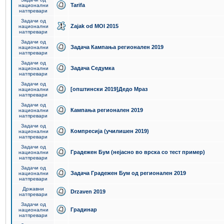
Tarifa
национални
натпревари
Задачи од
Zajak od MOI 2015
национални
натпревари
Задачи од
Задача Кампања регионален 2019
национални
натпревари
Задачи од
Задача Седумка
национални
натпревари
Задачи од
[општински 2019]Дедо Мраз
национални
натпревари
Задачи од
Кампања регионален 2019
национални
натпревари
Задачи од
Компресија (училишен 2019)
национални
натпревари
Задачи од
Градежен Бум (нејасно во врска со тест пример)
национални
натпревари
Задачи од
Задача Градежен Бум од регионален 2019
национални
натпревари
Државни
Drzaven 2019
натпревари
Задачи од
Градинар
национални
натпревари