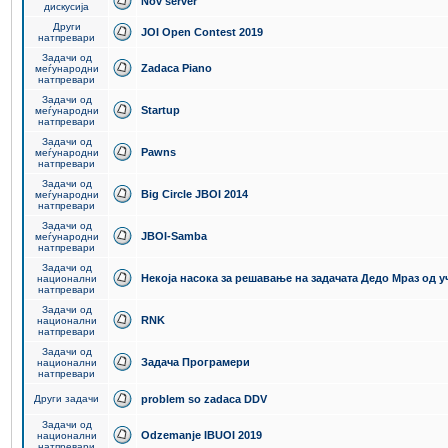
Nov server
дискусија
Други
JOI Open Contest 2019
натпревари
Задачи од
Zadaca Piano
меѓународни
натпревари
Задачи од
Startup
меѓународни
натпревари
Задачи од
Pawns
меѓународни
натпревари
Задачи од
Big Circle JBOI 2014
меѓународни
натпревари
Задачи од
JBOI-Samba
меѓународни
натпревари
Задачи од
Некоја насока за решавање на задачата Дедо Мраз од 
национални
натпревари
Задачи од
RNK
национални
натпревари
Задачи од
Задача Програмери
национални
натпревари
Други задачи
problem so zadaca DDV
Задачи од
Odzemanje IBUOI 2019
национални
натпревари