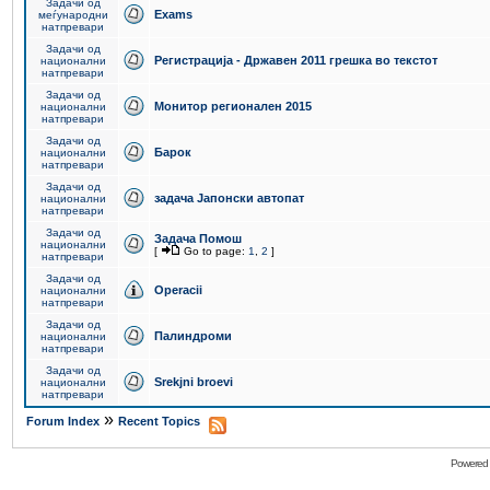
Задачи од
Exams
меѓународни
натпревари
Задачи од
Регистрација - Државен 2011 грешка во текстот
национални
натпревари
Задачи од
Монитор регионален 2015
национални
натпревари
Задачи од
Барок
национални
натпревари
Задачи од
задача Јапонски автопат
национални
натпревари
Задачи од
Задача Помош
национални
[
Go to page:
1
,
2
]
натпревари
Задачи од
Operacii
национални
натпревари
Задачи од
Палиндроми
национални
натпревари
Задачи од
Srekjni broevi
национални
натпревари
»
Forum Index
Recent Topics
Powered