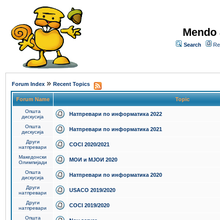
Mendo 
Search
Re
»
Forum Index
Recent Topics
Forum Name
Topic
Општа
Натпревари по информатика 2022
дискусија
Општа
Натпревари по информатика 2021
дискусија
Други
COCI 2020/2021
натпревари
Македонски
МОИ и МЈОИ 2020
Олимпијади
Општа
Натпревари по информатика 2020
дискусија
Други
USACO 2019/2020
натпревари
Други
COCI 2019/2020
натпревари
Општа