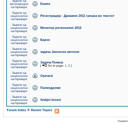
Задачи од
Exams
меѓународни
натпревари
Задачи од
Регистрација - Државен 2011 грешка во текстот
национални
натпревари
Задачи од
Монитор регионален 2015
национални
натпревари
Задачи од
Барок
национални
натпревари
Задачи од
задача Јапонски автопат
национални
натпревари
Задачи од
Задача Помош
национални
[
Go to page:
1
,
2
]
натпревари
Задачи од
Operacii
национални
натпревари
Задачи од
Палиндроми
национални
натпревари
Задачи од
Srekjni broevi
национални
натпревари
»
Forum Index
Recent Topics
Powered