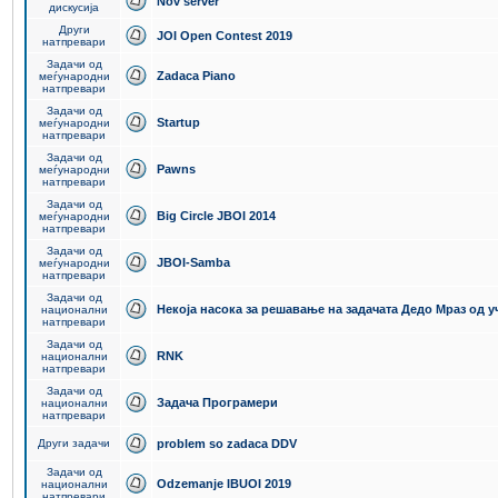
Nov server
дискусија
Други
JOI Open Contest 2019
натпревари
Задачи од
Zadaca Piano
меѓународни
натпревари
Задачи од
Startup
меѓународни
натпревари
Задачи од
Pawns
меѓународни
натпревари
Задачи од
Big Circle JBOI 2014
меѓународни
натпревари
Задачи од
JBOI-Samba
меѓународни
натпревари
Задачи од
Некоја насока за решавање на задачата Дедо Мраз од 
национални
натпревари
Задачи од
RNK
национални
натпревари
Задачи од
Задача Програмери
национални
натпревари
Други задачи
problem so zadaca DDV
Задачи од
Odzemanje IBUOI 2019
национални
натпревари