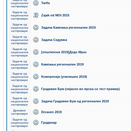
Tarifa
национални
натпревари
Задачи од
Zajak od MOI 2015
национални
натпревари
Задачи од
Задача Кампања регионален 2019
национални
натпревари
Задачи од
Задача Седумка
национални
натпревари
Задачи од
[општински 2019]Дедо Мраз
национални
натпревари
Задачи од
Кампања регионален 2019
национални
натпревари
Задачи од
Компресија (училишен 2019)
национални
натпревари
Задачи од
Градежен Бум (нејасно во врска со тест пример)
национални
натпревари
Задачи од
Задача Градежен Бум од регионален 2019
национални
натпревари
Државни
Drzaven 2019
натпревари
Задачи од
Градинар
национални
натпревари