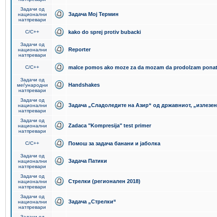
Задачи од
Задача Мој Термин
национални
натпревари
C/C++
kako do sprej protiv bubacki
Задачи од
Reporter
национални
натпревари
C/C++
malce pomos ako moze za da mozam da prodolzam pona
Задачи од
Handshakes
меѓународни
натпревари
Задачи од
Задача „Сладоледите на Азир“ од државниот, „излезен
национални
натпревари
Задачи од
Zadaca "Kompresija" test primer
национални
натпревари
C/C++
Помош за задача банани и јаболка
Задачи од
Задача Патики
национални
натпревари
Задачи од
Стрелки (регионален 2018)
национални
натпревари
Задачи од
Задача „Стрелки“
национални
натпревари
Задачи од