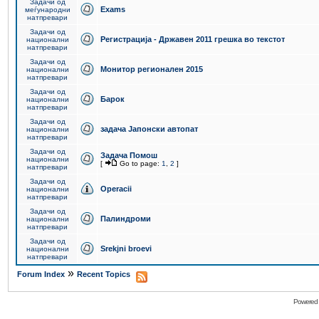
Задачи од
Exams
меѓународни
натпревари
Задачи од
Регистрација - Државен 2011 грешка во текстот
национални
натпревари
Задачи од
Монитор регионален 2015
национални
натпревари
Задачи од
Барок
национални
натпревари
Задачи од
задача Јапонски автопат
национални
натпревари
Задачи од
Задача Помош
национални
[
Go to page:
1
,
2
]
натпревари
Задачи од
Operacii
национални
натпревари
Задачи од
Палиндроми
национални
натпревари
Задачи од
Srekjni broevi
национални
натпревари
»
Forum Index
Recent Topics
Powered