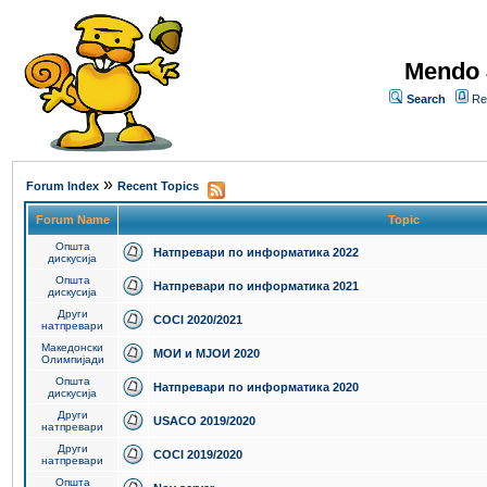
Mendo 
Search
Re
»
Forum Index
Recent Topics
Forum Name
Topic
Општа
Натпревари по информатика 2022
дискусија
Општа
Натпревари по информатика 2021
дискусија
Други
COCI 2020/2021
натпревари
Македонски
МОИ и МЈОИ 2020
Олимпијади
Општа
Натпревари по информатика 2020
дискусија
Други
USACO 2019/2020
натпревари
Други
COCI 2019/2020
натпревари
Општа