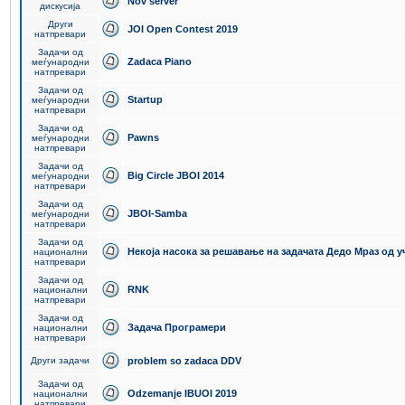
Nov server
дискусија
Други
JOI Open Contest 2019
натпревари
Задачи од
Zadaca Piano
меѓународни
натпревари
Задачи од
Startup
меѓународни
натпревари
Задачи од
Pawns
меѓународни
натпревари
Задачи од
Big Circle JBOI 2014
меѓународни
натпревари
Задачи од
JBOI-Samba
меѓународни
натпревари
Задачи од
Некоја насока за решавање на задачата Дедо Мраз од 
национални
натпревари
Задачи од
RNK
национални
натпревари
Задачи од
Задача Програмери
национални
натпревари
Други задачи
problem so zadaca DDV
Задачи од
Odzemanje IBUOI 2019
национални
натпревари