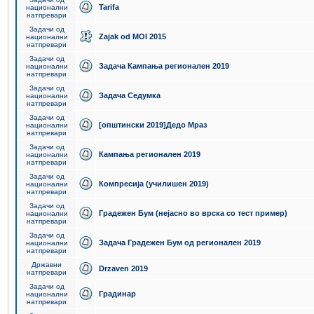
Tarifa
национални
натпревари
Задачи од
Zajak od MOI 2015
национални
натпревари
Задачи од
Задача Кампања регионален 2019
национални
натпревари
Задачи од
Задача Седумка
национални
натпревари
Задачи од
[општински 2019]Дедо Мраз
национални
натпревари
Задачи од
Кампања регионален 2019
национални
натпревари
Задачи од
Компресија (училишен 2019)
национални
натпревари
Задачи од
Градежен Бум (нејасно во врска со тест пример)
национални
натпревари
Задачи од
Задача Градежен Бум од регионален 2019
национални
натпревари
Државни
Drzaven 2019
натпревари
Задачи од
Градинар
национални
натпревари