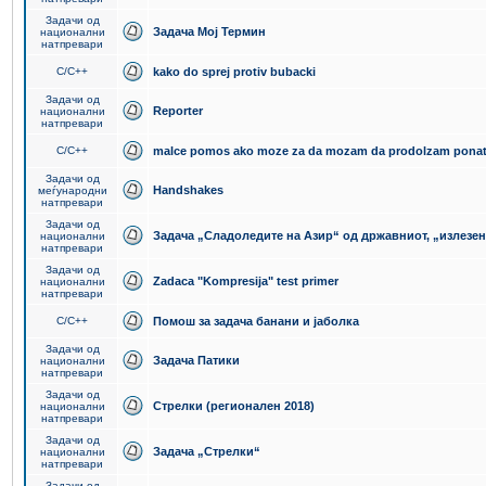
Задачи од
Задача Мој Термин
национални
натпревари
C/C++
kako do sprej protiv bubacki
Задачи од
Reporter
национални
натпревари
C/C++
malce pomos ako moze za da mozam da prodolzam pona
Задачи од
Handshakes
меѓународни
натпревари
Задачи од
Задача „Сладоледите на Азир“ од државниот, „излезен
национални
натпревари
Задачи од
Zadaca "Kompresija" test primer
национални
натпревари
C/C++
Помош за задача банани и јаболка
Задачи од
Задача Патики
национални
натпревари
Задачи од
Стрелки (регионален 2018)
национални
натпревари
Задачи од
Задача „Стрелки“
национални
натпревари
Задачи од