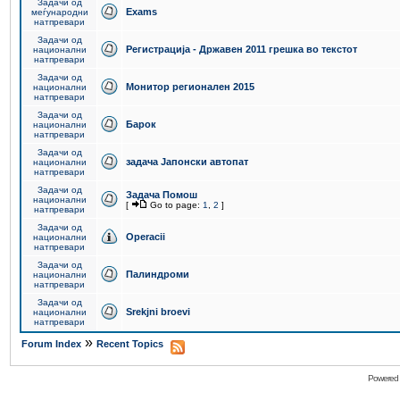
Задачи од
Exams
меѓународни
натпревари
Задачи од
Регистрација - Државен 2011 грешка во текстот
национални
натпревари
Задачи од
Монитор регионален 2015
национални
натпревари
Задачи од
Барок
национални
натпревари
Задачи од
задача Јапонски автопат
национални
натпревари
Задачи од
Задача Помош
национални
[
Go to page:
1
,
2
]
натпревари
Задачи од
Operacii
национални
натпревари
Задачи од
Палиндроми
национални
натпревари
Задачи од
Srekjni broevi
национални
натпревари
»
Forum Index
Recent Topics
Powered