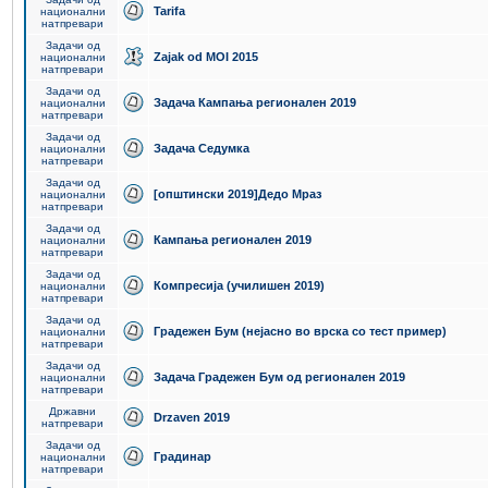
Tarifa
национални
натпревари
Задачи од
Zajak od MOI 2015
национални
натпревари
Задачи од
Задача Кампања регионален 2019
национални
натпревари
Задачи од
Задача Седумка
национални
натпревари
Задачи од
[општински 2019]Дедо Мраз
национални
натпревари
Задачи од
Кампања регионален 2019
национални
натпревари
Задачи од
Компресија (училишен 2019)
национални
натпревари
Задачи од
Градежен Бум (нејасно во врска со тест пример)
национални
натпревари
Задачи од
Задача Градежен Бум од регионален 2019
национални
натпревари
Државни
Drzaven 2019
натпревари
Задачи од
Градинар
национални
натпревари