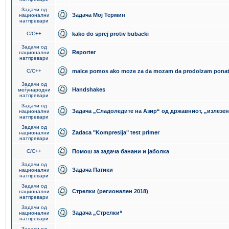
Задачи од
Задача Мој Термин
национални
натпревари
C/C++
kako do sprej protiv bubacki
Задачи од
Reporter
национални
натпревари
C/C++
malce pomos ako moze za da mozam da prodolzam pona
Задачи од
Handshakes
меѓународни
натпревари
Задачи од
Задача „Сладоледите на Азир“ од државниот, „излезен
национални
натпревари
Задачи од
Zadaca "Kompresija" test primer
национални
натпревари
C/C++
Помош за задача банани и јаболка
Задачи од
Задача Патики
национални
натпревари
Задачи од
Стрелки (регионален 2018)
национални
натпревари
Задачи од
Задача „Стрелки“
национални
натпревари
Задачи од