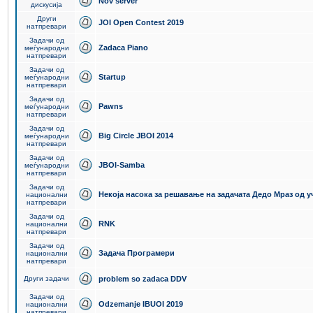
Nov server
дискусија
Други
JOI Open Contest 2019
натпревари
Задачи од
Zadaca Piano
меѓународни
натпревари
Задачи од
Startup
меѓународни
натпревари
Задачи од
Pawns
меѓународни
натпревари
Задачи од
Big Circle JBOI 2014
меѓународни
натпревари
Задачи од
JBOI-Samba
меѓународни
натпревари
Задачи од
Некоја насока за решавање на задачата Дедо Мраз од 
национални
натпревари
Задачи од
RNK
национални
натпревари
Задачи од
Задача Програмери
национални
натпревари
Други задачи
problem so zadaca DDV
Задачи од
Odzemanje IBUOI 2019
национални
натпревари