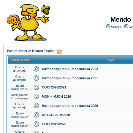
Mendo 
Search
Re
»
Forum Index
Recent Topics
Forum Name
Topic
Општа
Натпревари по информатика 2022
дискусија
Општа
Натпревари по информатика 2021
дискусија
Други
COCI 2020/2021
натпревари
Македонски
МОИ и МЈОИ 2020
Олимпијади
Општа
Натпревари по информатика 2020
дискусија
Други
USACO 2019/2020
натпревари
Други
COCI 2019/2020
натпревари
Општа