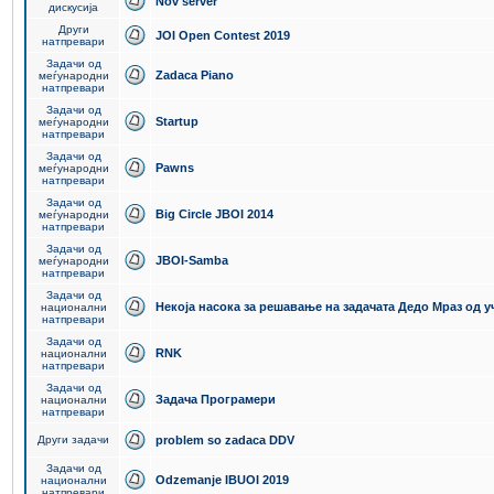
Nov server
дискусија
Други
JOI Open Contest 2019
натпревари
Задачи од
Zadaca Piano
меѓународни
натпревари
Задачи од
Startup
меѓународни
натпревари
Задачи од
Pawns
меѓународни
натпревари
Задачи од
Big Circle JBOI 2014
меѓународни
натпревари
Задачи од
JBOI-Samba
меѓународни
натпревари
Задачи од
Некоја насока за решавање на задачата Дедо Мраз од 
национални
натпревари
Задачи од
RNK
национални
натпревари
Задачи од
Задача Програмери
национални
натпревари
Други задачи
problem so zadaca DDV
Задачи од
Odzemanje IBUOI 2019
национални
натпревари