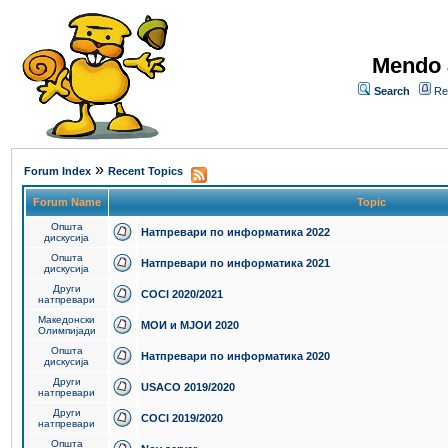
Mendo 
Search
Re
»
Forum Index
Recent Topics
Forum Name
Topic
Општа
Натпревари по информатика 2022
дискусија
Општа
Натпревари по информатика 2021
дискусија
Други
COCI 2020/2021
натпревари
Македонски
МОИ и МЈОИ 2020
Олимпијади
Општа
Натпревари по информатика 2020
дискусија
Други
USACO 2019/2020
натпревари
Други
COCI 2019/2020
натпревари
Општа