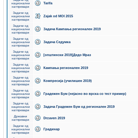
Tarifa
национални
натпревари
Задачи од
Zajak od MOI 2015
национални
натпревари
Задачи од
Задача Кампања регионален 2019
национални
натпревари
Задачи од
Задача Седумка
национални
натпревари
Задачи од
[општински 2019]Дедо Мраз
национални
натпревари
Задачи од
Кампања регионален 2019
национални
натпревари
Задачи од
Компресија (училишен 2019)
национални
натпревари
Задачи од
Градежен Бум (нејасно во врска со тест пример)
национални
натпревари
Задачи од
Задача Градежен Бум од регионален 2019
национални
натпревари
Државни
Drzaven 2019
натпревари
Задачи од
Градинар
национални
натпревари