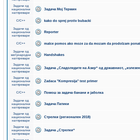
Задачи од
Задача Мој Термин
национални
натпревари
C/C++
kako do sprej protiv bubacki
Задачи од
Reporter
национални
натпревари
C/C++
malce pomos ako moze za da mozam da prodolzam pona
Задачи од
Handshakes
меѓународни
натпревари
Задачи од
Задача „Сладоледите на Азир“ од државниот, „излезен
национални
натпревари
Задачи од
Zadaca "Kompresija" test primer
национални
натпревари
C/C++
Помош за задача банани и јаболка
Задачи од
Задача Патики
национални
натпревари
Задачи од
Стрелки (регионален 2018)
национални
натпревари
Задачи од
Задача „Стрелки“
национални
натпревари
Задачи од