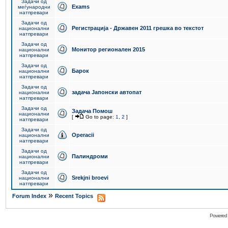
Задачи од
Exams
меѓународни
натпревари
Задачи од
Регистрација - Државен 2011 грешка во текстот
национални
натпревари
Задачи од
Монитор регионален 2015
национални
натпревари
Задачи од
Барок
национални
натпревари
Задачи од
задача Јапонски автопат
национални
натпревари
Задачи од
Задача Помош
национални
[
Go to page:
1
,
2
]
натпревари
Задачи од
Operacii
национални
натпревари
Задачи од
Палиндроми
национални
натпревари
Задачи од
Srekjni broevi
национални
натпревари
»
Forum Index
Recent Topics
Powered