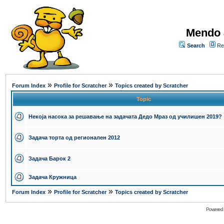
Mendo 
Search
Re
»
»
Forum Index
Profile for Scratcher
Topics created by Scratcher
Topic
Некоја насока за решавање на задачата Дедо Мраз од училишен 2019?
Задача торта од регионален 2012
Задача Барок 2
Задача Кружница
»
»
Forum Index
Profile for Scratcher
Topics created by Scratcher
Powered