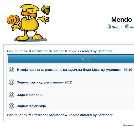
Mendo 
Search
Re
»
»
Forum Index
Profile for Scratcher
Topics created by Scratcher
Topic
Некоја насока за решавање на задачата Дедо Мраз од училишен 2019?
Задача торта од регионален 2012
Задача Барок 2
Задача Кружница
»
»
Forum Index
Profile for Scratcher
Topics created by Scratcher
Powered