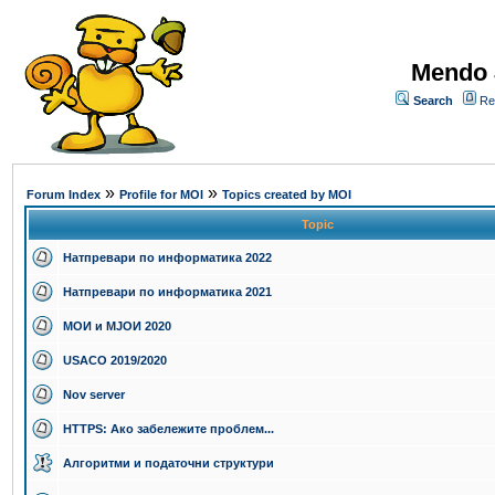
Mendo 
Search
Re
»
»
Forum Index
Profile for MOI
Topics created by MOI
Topic
Натпревари по информатика 2022
Натпревари по информатика 2021
МОИ и МЈОИ 2020
USACO 2019/2020
Nov server
HTTPS: Ако забележите проблем...
Алгоритми и податочни структури