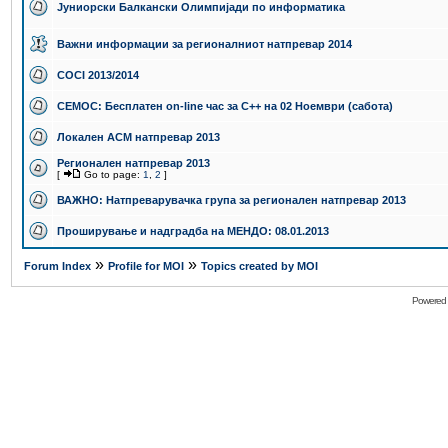
Јуниорски Балкански Олимпијади по информатика
Важни информации за регионалниот натпревар 2014
COCI 2013/2014
СЕМОС: Бесплатен on-line час за C++ на 02 Ноември (сабота)
Локален ACM натпревар 2013
Регионален натпревар 2013
[
Go to page:
1
,
2
]
ВАЖНО: Натпреварувачка група за регионален натпревар 2013
Проширување и надградба на МЕНДО: 08.01.2013
»
»
Forum Index
Profile for MOI
Topics created by MOI
Powered