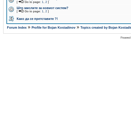
[
Go to page:
1
,
2
]
Што мислите за новиот систем?
[
Go to page:
1
,
2
]
Како да се претставите ?!
»
»
Forum Index
Profile for Bojan Kostadinov
Topics created by Bojan Kostad
Powered