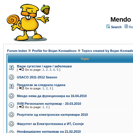
Mendo 
Search
Re
»
»
Forum Index
Profile for Bojan Kostadinov
Topics created by Bojan Kostad
Topic
Ваши сугестии / идеи / забелешки
[
Go to page:
1
,
2
,
3
,
4
,
5
]
USACO 2011-2012 Season
Предлози за следната година
[
Go to page:
1
,
2
,
3
]
Мендо нема да функционира на 16.04.2010
XVIII Регионален натпревар - 20.03.2010
[
Go to page:
1
,
2
]
Резултати од електронски натпревари 2010
Факултет за Електротехника и ИТ, Скопје
Неофицијален натпревар на 21.02.2010