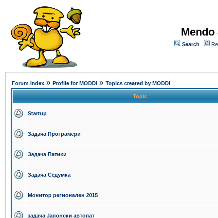
Mendo 
Search
Re
»
»
Forum Index
Profile for MODDI
Topics created by MODDI
Topic
Startup
Задача Програмери
Задача Патики
Задача Седумка
Монитор регионален 2015
задача Јапонски автопат