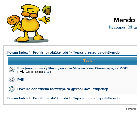
Mendo 
Search
Re
»
»
Forum Index
Profile for obi1kenobi
Topics created by obi1kenobi
Topic
Конфликт помеѓу Македонската Математичка Олимпијада и МОИ
[
Go to page:
1
,
2
]
РНК
Носење сопствена тастатура за државниот натпревар
»
»
Forum Index
Profile for obi1kenobi
Topics created by obi1kenobi
Powered