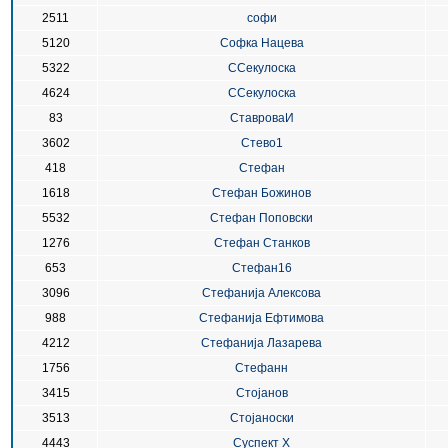
2511
софи
5120
Софка Нацева
5322
ССeкулоска
4624
ССекулоска
83
СтавроваИ
3602
Стево1
418
Стефан
1618
Стефан Божинов
5532
Стефан Поповски
1276
Стефан Станков
653
Стефан16
3096
Стефанија Алексова
988
Стефанија Ефтимова
4212
Стефанија Лазарева
1756
Стефанн
3415
Стојанов
3513
Стојаноски
4443
Суспект Х