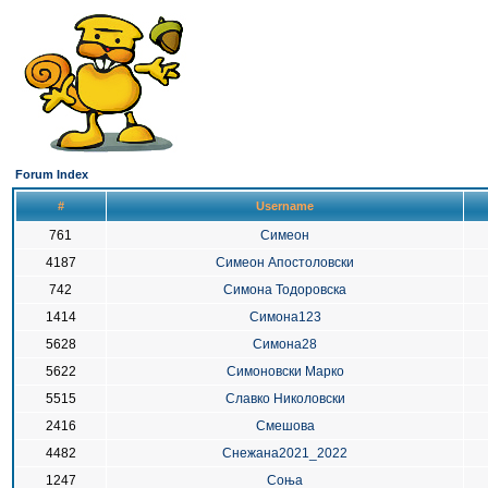
Forum Index
#
Username
761
Симеон
4187
Симеон Апостоловски
742
Симона Тодоровска
1414
Симона123
5628
Симона28
5622
Симоновски Марко
5515
Славко Николовски
2416
Смешова
4482
Снежана2021_2022
1247
Соња