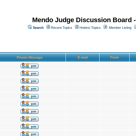
Mendo Judge Discussion Board 
Search
Recent Topics
Hottest Topics
Member Listing
Private Message
E-mail
From