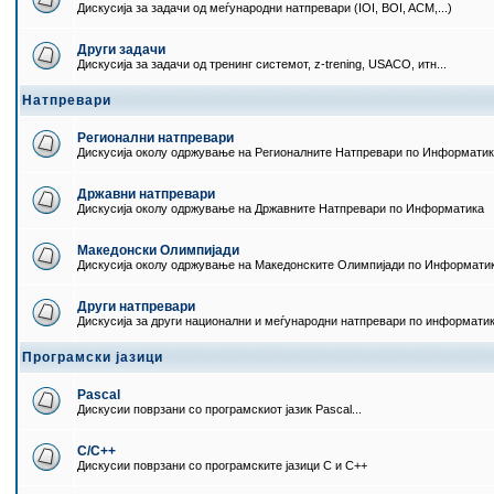
Дискусија за задачи од меѓународни натпревари (IOI, BOI, ACM,...)
Други задачи
Дискусија за задачи од тренинг системот, z-trening, USACO, итн...
Натпревари
Регионални натпревари
Дискусија околу одржување на Регионалните Натпревари по Информати
Државни натпревари
Дискусија околу одржување на Државните Натпревари по Информатика
Македонски Олимпијади
Дискусија околу одржување на Македонските Олимпијади по Информати
Други натпревари
Дискусија за други национални и меѓународни натпревари по информати
Програмски јазици
Pascal
Дискусии поврзани со програмскиот јазик Pascal...
C/C++
Дискусии поврзани со програмските јазици C и C++