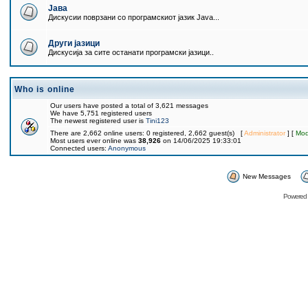
Јава
Дискусии поврзани со програмскиот јазик Java...
Други јазици
Дискусија за сите останати програмски јазици..
Who is online
Our users have posted a total of 3,621 messages
We have 5,751 registered users
The newest registered user is
Tini123
There are 2,662 online users: 0 registered, 2,662 guest(s) [
Administrator
] [
Mod
Most users ever online was
38,926
on 14/06/2025 19:33:01
Connected users:
Anonymous
New Messages
Powered