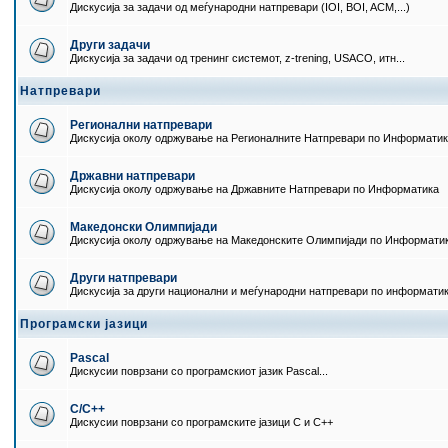
Дискусија за задачи од меѓународни натпревари (IOI, BOI, ACM,...)
Други задачи
Дискусија за задачи од тренинг системот, z-trening, USACO, итн...
Натпревари
Регионални натпревари
Дискусија околу одржување на Регионалните Натпревари по Информати
Државни натпревари
Дискусија околу одржување на Државните Натпревари по Информатика
Македонски Олимпијади
Дискусија околу одржување на Македонските Олимпијади по Информати
Други натпревари
Дискусија за други национални и меѓународни натпревари по информати
Програмски јазици
Pascal
Дискусии поврзани со програмскиот јазик Pascal...
C/C++
Дискусии поврзани со програмските јазици C и C++