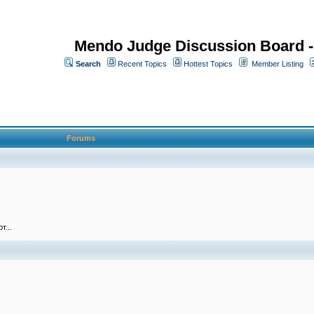
Mendo Judge Discussion Board 
Search
Recent Topics
Hottest Topics
Member Listing
Forums
т...