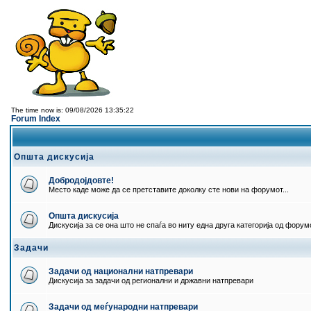
The time now is: 09/08/2026 13:35:22
Forum Index
Општа дискусија
Добродојдовте!
Место каде може да се претставите доколку сте нови на форумот...
Општа дискусија
Дискусија за се она што не спаѓа во ниту една друга категорија од форумо
Задачи
Задачи од национални натпревари
Дискусија за задачи од регионални и државни натпревари
Задачи од меѓународни натпревари