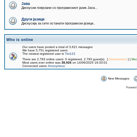
Јава
Дискусии поврзани со програмскиот јазик Java...
Други јазици
Дискусија за сите останати програмски јазици..
Who is online
Our users have posted a total of 3,621 messages
We have 5,751 registered users
The newest registered user is
Tini123
There are 2,793 online users: 0 registered, 2,793 guest(s) [
Administrator
] [
Mod
Most users ever online was
38,926
on 14/06/2025 19:33:01
Connected users:
Anonymous
New Messages
Powered