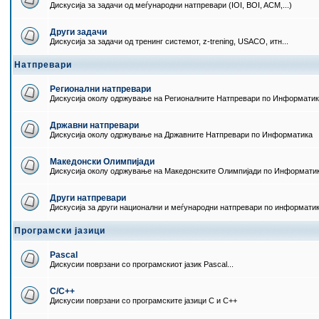
Дискусија за задачи од меѓународни натпревари (IOI, BOI, ACM,...)
Други задачи
Дискусија за задачи од тренинг системот, z-trening, USACO, итн...
Натпревари
Регионални натпревари
Дискусија околу одржување на Регионалните Натпревари по Информати
Државни натпревари
Дискусија околу одржување на Државните Натпревари по Информатика
Македонски Олимпијади
Дискусија околу одржување на Македонските Олимпијади по Информати
Други натпревари
Дискусија за други национални и меѓународни натпревари по информати
Програмски јазици
Pascal
Дискусии поврзани со програмскиот јазик Pascal...
C/C++
Дискусии поврзани со програмските јазици C и C++