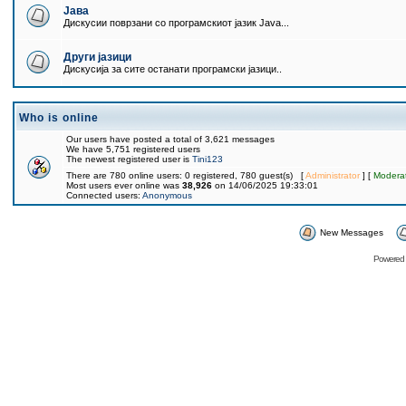
Јава
Дискусии поврзани со програмскиот јазик Java...
Други јазици
Дискусија за сите останати програмски јазици..
Who is online
Our users have posted a total of 3,621 messages
We have 5,751 registered users
The newest registered user is
Tini123
There are 780 online users: 0 registered, 780 guest(s) [
Administrator
] [
Modera
Most users ever online was
38,926
on 14/06/2025 19:33:01
Connected users:
Anonymous
New Messages
Powered