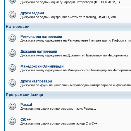
Дискусија за задачи од меѓународни натпревари (IOI, BOI, ACM,...)
Други задачи
Дискусија за задачи од тренинг системот, z-trening, USACO, итн...
Натпревари
Регионални натпревари
Дискусија околу одржување на Регионалните Натпревари по Информати
Државни натпревари
Дискусија околу одржување на Државните Натпревари по Информатика
Македонски Олимпијади
Дискусија околу одржување на Македонските Олимпијади по Информати
Други натпревари
Дискусија за други национални и меѓународни натпревари по информати
Програмски јазици
Pascal
Дискусии поврзани со програмскиот јазик Pascal...
C/C++
Дискусии поврзани со програмските јазици C и C++