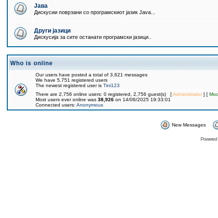
Јава
Дискусии поврзани со програмскиот јазик Java...
Други јазици
Дискусија за сите останати програмски јазици..
Who is online
Our users have posted a total of 3,621 messages
We have 5,751 registered users
The newest registered user is
Tini123
There are 2,756 online users: 0 registered, 2,756 guest(s) [
Administrator
] [
Mod
Most users ever online was
38,926
on 14/06/2025 19:33:01
Connected users:
Anonymous
New Messages
Powered