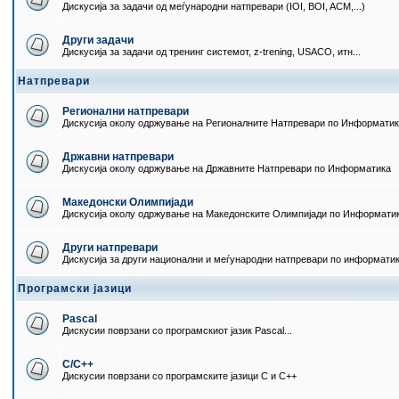
Дискусија за задачи од меѓународни натпревари (IOI, BOI, ACM,...)
Други задачи
Дискусија за задачи од тренинг системот, z-trening, USACO, итн...
Натпревари
Регионални натпревари
Дискусија околу одржување на Регионалните Натпревари по Информати
Државни натпревари
Дискусија околу одржување на Државните Натпревари по Информатика
Македонски Олимпијади
Дискусија околу одржување на Македонските Олимпијади по Информати
Други натпревари
Дискусија за други национални и меѓународни натпревари по информати
Програмски јазици
Pascal
Дискусии поврзани со програмскиот јазик Pascal...
C/C++
Дискусии поврзани со програмските јазици C и C++