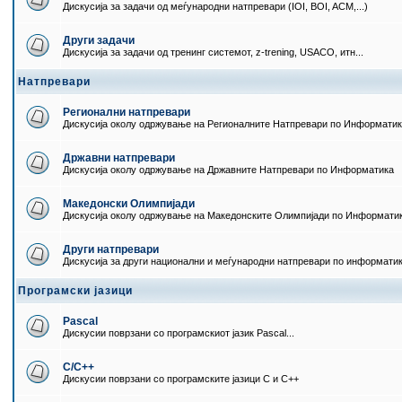
Дискусија за задачи од меѓународни натпревари (IOI, BOI, ACM,...)
Други задачи
Дискусија за задачи од тренинг системот, z-trening, USACO, итн...
Натпревари
Регионални натпревари
Дискусија околу одржување на Регионалните Натпревари по Информати
Државни натпревари
Дискусија околу одржување на Државните Натпревари по Информатика
Македонски Олимпијади
Дискусија околу одржување на Македонските Олимпијади по Информати
Други натпревари
Дискусија за други национални и меѓународни натпревари по информати
Програмски јазици
Pascal
Дискусии поврзани со програмскиот јазик Pascal...
C/C++
Дискусии поврзани со програмските јазици C и C++