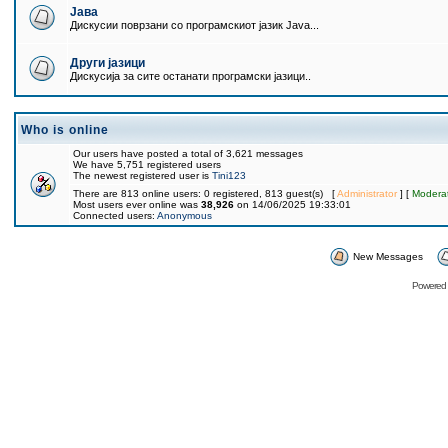
Јава
Дискусии поврзани со програмскиот јазик Java...
Други јазици
Дискусија за сите останати програмски јазици..
Who is online
Our users have posted a total of 3,621 messages
We have 5,751 registered users
The newest registered user is
Tini123
There are 813 online users: 0 registered, 813 guest(s) [
Administrator
] [
Modera
Most users ever online was
38,926
on 14/06/2025 19:33:01
Connected users:
Anonymous
New Messages
Powered