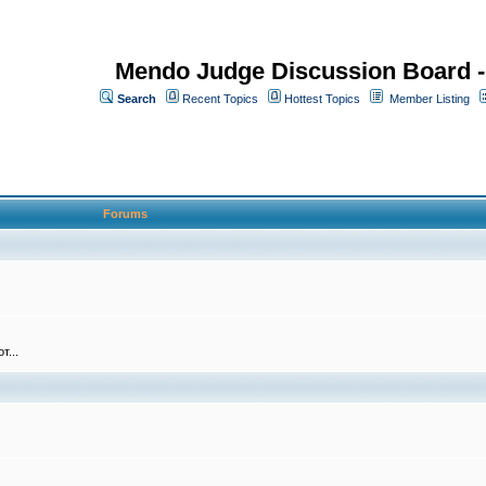
Mendo Judge Discussion Board 
Search
Recent Topics
Hottest Topics
Member Listing
Forums
т...