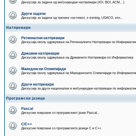
Дискусија за задачи од меѓународни натпревари (IOI, BOI, ACM,...)
Други задачи
Дискусија за задачи од тренинг системот, z-trening, USACO, итн...
Натпревари
Регионални натпревари
Дискусија околу одржување на Регионалните Натпревари по Информати
Државни натпревари
Дискусија околу одржување на Државните Натпревари по Информатика
Македонски Олимпијади
Дискусија околу одржување на Македонските Олимпијади по Информати
Други натпревари
Дискусија за други национални и меѓународни натпревари по информати
Програмски јазици
Pascal
Дискусии поврзани со програмскиот јазик Pascal...
C/C++
Дискусии поврзани со програмските јазици C и C++