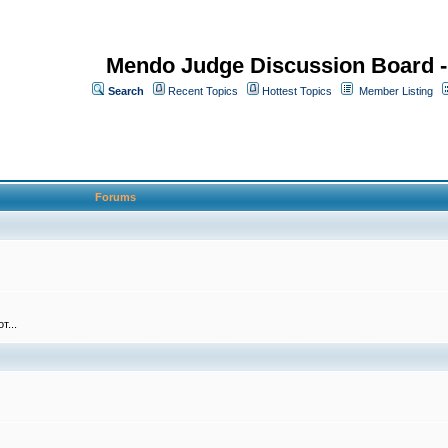
Mendo Judge Discussion Board 
Search
Recent Topics
Hottest Topics
Member Listing
Forums
т...