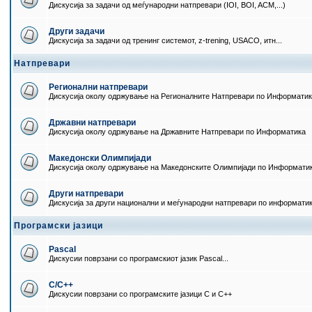
Дискусија за задачи од меѓународни натпревари (IOI, BOI, ACM,...)
Други задачи
Дискусија за задачи од тренинг системот, z-trening, USACO, итн...
Натпревари
Регионални натпревари
Дискусија околу одржување на Регионалните Натпревари по Информати
Државни натпревари
Дискусија околу одржување на Државните Натпревари по Информатика
Македонски Олимпијади
Дискусија околу одржување на Македонските Олимпијади по Информати
Други натпревари
Дискусија за други национални и меѓународни натпревари по информати
Програмски јазици
Pascal
Дискусии поврзани со програмскиот јазик Pascal...
C/C++
Дискусии поврзани со програмските јазици C и C++