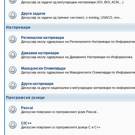
Дискусија за задачи од меѓународни натпревари (IOI, BOI, ACM,...)
Други задачи
Дискусија за задачи од тренинг системот, z-trening, USACO, итн...
Натпревари
Регионални натпревари
Дискусија околу одржување на Регионалните Натпревари по Информати
Државни натпревари
Дискусија околу одржување на Државните Натпревари по Информатика
Македонски Олимпијади
Дискусија околу одржување на Македонските Олимпијади по Информати
Други натпревари
Дискусија за други национални и меѓународни натпревари по информати
Програмски јазици
Pascal
Дискусии поврзани со програмскиот јазик Pascal...
C/C++
Дискусии поврзани со програмските јазици C и C++