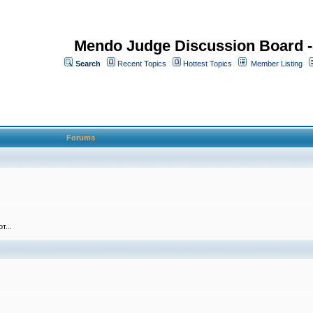
Mendo Judge Discussion Board 
Search
Recent Topics
Hottest Topics
Member Listing
Forums
т...