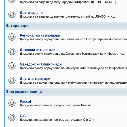
Дискусија за задачи од меѓународни натпревари (IOI, BOI, ACM,...)
Други задачи
Дискусија за задачи од тренинг системот, z-trening, USACO, итн...
Натпревари
Регионални натпревари
Дискусија околу одржување на Регионалните Натпревари по Информати
Државни натпревари
Дискусија околу одржување на Државните Натпревари по Информатика
Македонски Олимпијади
Дискусија околу одржување на Македонските Олимпијади по Информати
Други натпревари
Дискусија за други национални и меѓународни натпревари по информати
Програмски јазици
Pascal
Дискусии поврзани со програмскиот јазик Pascal...
C/C++
Дискусии поврзани со програмските јазици C и C++