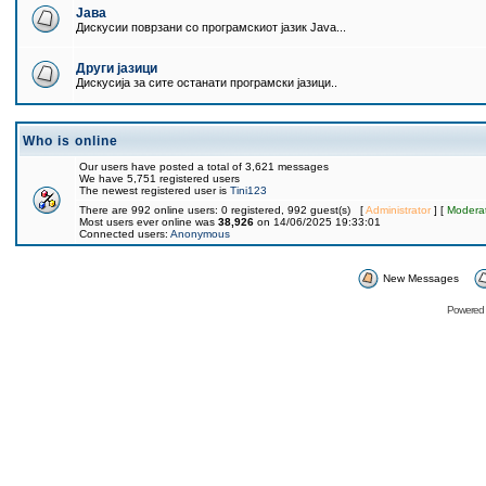
Јава
Дискусии поврзани со програмскиот јазик Java...
Други јазици
Дискусија за сите останати програмски јазици..
Who is online
Our users have posted a total of 3,621 messages
We have 5,751 registered users
The newest registered user is
Tini123
There are 992 online users: 0 registered, 992 guest(s) [
Administrator
] [
Modera
Most users ever online was
38,926
on 14/06/2025 19:33:01
Connected users:
Anonymous
New Messages
Powered