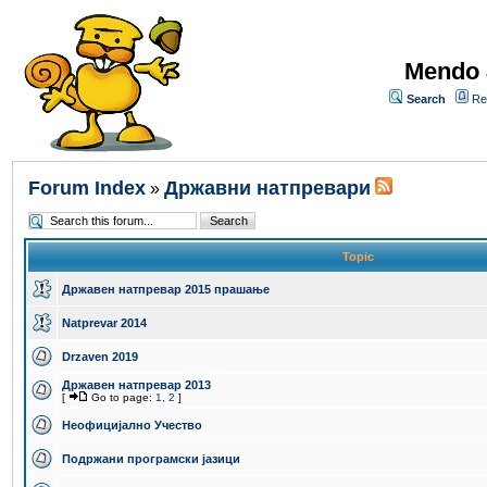
Mendo 
Search
Re
Forum Index
Државни натпревари
»
Topic
Државен натпревар 2015 прашање
Natprevar 2014
Drzaven 2019
Државен натпревар 2013
[
Go to page:
1
,
2
]
Неофицијално Учество
Подржани програмски јазици