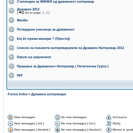
Стипендии за ФИНКИ од државниот натпревар
Државен 2012
[
Go to page:
1
,
2
]
Желба
Потврдени учесници за државниот
Кој ќе прима манијак ? (Престој)
Список на поканети натпреварувачи на Државен Натпревар 2012
Datum na natprevarot
Прашање за Државниот Натпревар ( Почетничка Група )
PAT
Forum Index
»
Државни натпревари
New messages
No new messages
Announce
New messages [ hot ]
No new messages [ hot ]
Sticky
New messages [ blocked ]
No new messages [ blocked ]
Moved to anot