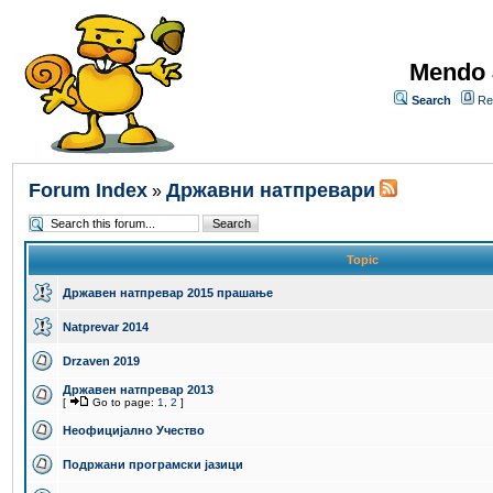
Mendo 
Search
Re
Forum Index
Државни натпревари
»
Topic
Државен натпревар 2015 прашање
Natprevar 2014
Drzaven 2019
Државен натпревар 2013
[
Go to page:
1
,
2
]
Неофицијално Учество
Подржани програмски јазици