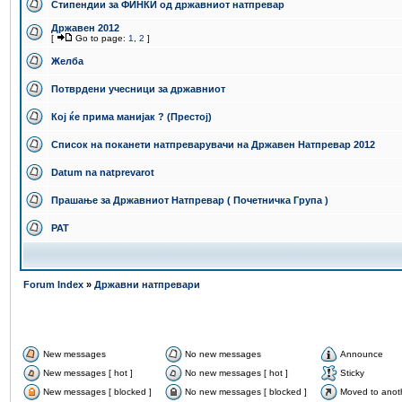
Стипендии за ФИНКИ од државниот натпревар
Државен 2012
[
Go to page:
1
,
2
]
Желба
Потврдени учесници за државниот
Кој ќе прима манијак ? (Престој)
Список на поканети натпреварувачи на Државен Натпревар 2012
Datum na natprevarot
Прашање за Државниот Натпревар ( Почетничка Група )
PAT
Forum Index
»
Државни натпревари
New messages
No new messages
Announce
New messages [ hot ]
No new messages [ hot ]
Sticky
New messages [ blocked ]
No new messages [ blocked ]
Moved to anot