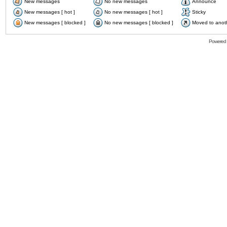
New messages
No new messages
Announce
New messages [ hot ]
No new messages [ hot ]
Sticky
New messages [ blocked ]
No new messages [ blocked ]
Moved to anot
Powered