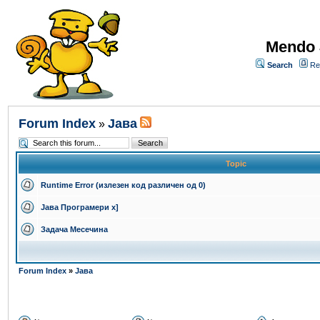
Mendo 
Search
Re
Forum Index
Јава
»
Topic
Runtime Error (излезен код различен од 0)
Јава Програмери x]
Задача Месечина
Forum Index
»
Јава