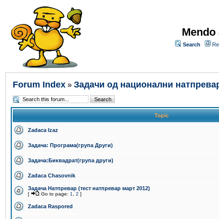
Mendo 
Search
Re
Forum Index
Задачи од национални натпрева
»
Topic
Zadaca Izaz
Задача: Програма(група Други)
Задача:Биквадрат(група други)
Zadaca Chasovnik
Задача Натпревар (тест натпревар март 2012)
[
Go to page:
1
,
2
]
Zadaca Raspored