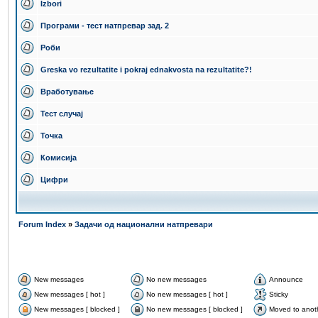
Izbori
Програми - тест натпревар зад. 2
Роби
Greska vo rezultatite i pokraj ednakvosta na rezultatite?!
Вработување
Тест случај
Точка
Комисија
Цифри
Forum Index
»
Задачи од национални натпревари
New messages
No new messages
Announce
New messages [ hot ]
No new messages [ hot ]
Sticky
New messages [ blocked ]
No new messages [ blocked ]
Moved to anot