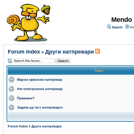
Mendo 
Search
Re
Forum Index
Други натпревари
»
Topic
Мајски хрватски натпревар
4ти електронски натпревар
Прашање?
Задача од тест натпреварот
Forum Index
»
Други натпревари