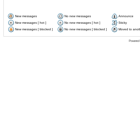
New messages
No new messages
Announce
New messages [ hot ]
No new messages [ hot ]
Sticky
New messages [ blocked ]
No new messages [ blocked ]
Moved to anot
Powered