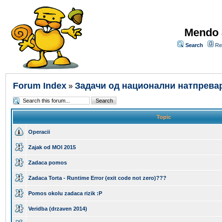
Mendo 
Search
Re
Forum Index
Задачи од национални натпрева
»
Topic
Operacii
Zajak od MOI 2015
Zadaca pomos
Zadaca Torta - Runtime Error (exit code not zero)???
Pomos okolu zadaca rizik :P
Veridba (drzaven 2014)