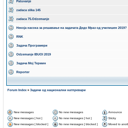
Patuvanje
zadaca slika 145
zadaca 75.Odzemanje
Некоја насока за решавање на задачата Дедо Мраз од училишен 2019?
RNK
Задача Програмери
Odzemanje IBUOI 2019
Задача Мој Термин
Reporter
Forum Index
»
Задачи од национални натпревари
New messages
No new messages
Announce
New messages [ hot ]
No new messages [ hot ]
Sticky
New messages [ blocked ]
No new messages [ blocked ]
Moved to anot