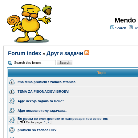
Mendo 
Search
Re
Forum Index
Други задачи
»
Topic
itna tema problem ! zadaca stranica
TEMA ZA FIBONACIEVI BROEVI
Ајде некоја задача за мене?
Aјде помош околу задачава..
Во врска со електронските натпревари кои се во тек
[
Go to page:
1
,
2
]
problem so zadaca DDV