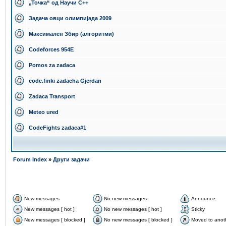
„Точка“ од Научи С++
Задача овци олимпијада 2009
Максимален Збир (алгоритми)
Codeforces 954E
Pomos za zadaca
code.finki zadacha Gjerdan
Zadaca Transport
Meteo ured
CodeFights zadaca#1
Forum Index
»
Други задачи
New messages
No new messages
Announce
New messages [ hot ]
No new messages [ hot ]
Sticky
New messages [ blocked ]
No new messages [ blocked ]
Moved to anot