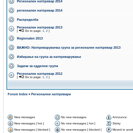
Регионален натпревар 2014
регионален натпревар 2014
Распределба
Регионален натпревар 2013
[
Go to page:
1
,
2
]
Regionalen 2013
ВАЖНО: Натпреварувачка група за регионален натпревар 2013
Избирање на група за натпреварување
Задачи за одделни групи
Регионален натпревар 2012
[
Go to page:
1
,
2
]
Forum Index
»
Регионални натпревари
New messages
No new messages
Announce
New messages [ hot ]
No new messages [ hot ]
Sticky
New messages [ blocked ]
No new messages [ blocked ]
Moved to anot