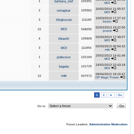
1
barbara_stef
103351
MOI
20/02/2014 21:05:57
2
nshapkar
105562
MOI
10/03/2013 17:27:10
3
tStojkovski
111160
bedzo
02/03/2013 19:22:50
MOI
22
548050
jovank
02/03/2013 17:39:07
4
Иванбт
105609
MOI
02/03/2013 00:04:42
3
MOI
111954
mile
25/02/2013 14:41:46
1
polincevn
102164
MOI
24/02/2013 22:43:18
1
bagata
101725
MOI
09/04/2012 19:16:47
mile
22
507572
OP Magic Potato
1
2
►
Go
Go to:
Forum Leaders:
Administration
Moderation