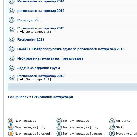
Регионален натпревар 2014
регионален натпревар 2014
Распределба
Регионален натпревар 2013
[
Go to page:
1
,
2
]
Regionalen 2013
ВАЖНО: Натпреварувачка група за регионален натпревар 2013
Избирање на група за натпреварување
Задачи за одделни групи
Регионален натпревар 2012
[
Go to page:
1
,
2
]
Forum Index
»
Регионални натпревари
New messages
No new messages
Announce
New messages [ hot ]
No new messages [ hot ]
Sticky
New messages [ blocked ]
No new messages [ blocked ]
Moved to anot