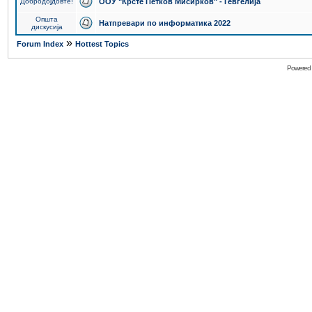
Добродојдовте!
ООУ "Крсте Петков Мисирков" - Гевгелија
Општа
Натпревари по информатика 2022
дискусија
»
Forum Index
Hottest Topics
Powered