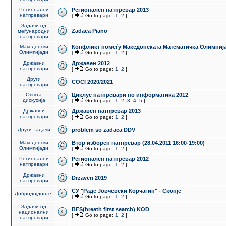
Регионални
Регионален натпревар 2013
натпревари
[
Go to page:
1
,
2
]
Задачи од
Zadaca Piano
меѓународни
натпревари
Македонски
Конфликт помеѓу Македонската Математичка Олимпиј
Олимпијади
[
Go to page:
1
,
2
]
Државни
Државен 2012
натпревари
[
Go to page:
1
,
2
]
Други
COCI 2020/2021
натпревари
Општа
Циклус натпревари по информатика 2012
дискусија
[
Go to page:
1
,
2
,
3
,
4
,
5
]
Државни
Државен натпревар 2013
натпревари
[
Go to page:
1
,
2
]
Други задачи
problem so zadaca DDV
Македонски
Втор изборен натпревар (28.04.2011 16:00-19:00)
Олимпијади
[
Go to page:
1
,
2
]
Регионални
Регионален натпревар 2012
натпревари
[
Go to page:
1
,
2
]
Државни
Drzaven 2019
натпревари
СУ "Раде Јовчевски Корчагин" - Скопје
Добродојдовте!
[
Go to page:
1
,
2
]
Задачи од
BFS(breath first search) KOD
национални
[
Go to page:
1
,
2
]
натпревари