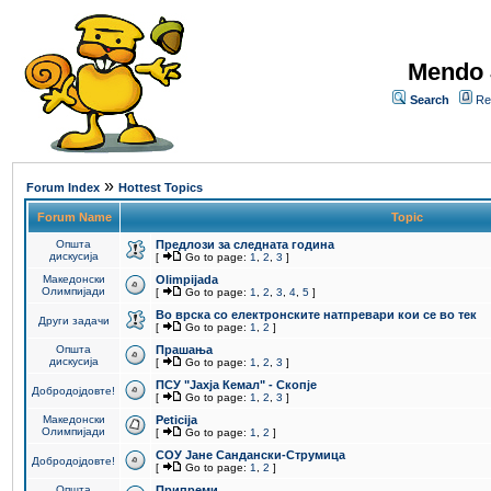
Mendo 
Search
Re
»
Forum Index
Hottest Topics
Forum Name
Topic
Општа
Предлози за следната година
дискусија
[
Go to page:
1
,
2
,
3
]
Македонски
Olimpijada
Олимпијади
[
Go to page:
1
,
2
,
3
,
4
,
5
]
Во врска со електронските натпревари кои се во тек
Други задачи
[
Go to page:
1
,
2
]
Општа
Прашања
дискусија
[
Go to page:
1
,
2
,
3
]
ПCУ "Јахја Кемал" - Скопје
Добродојдовте!
[
Go to page:
1
,
2
,
3
]
Македонски
Peticija
Олимпијади
[
Go to page:
1
,
2
]
СОУ Јане Сандански-Струмица
Добродојдовте!
[
Go to page:
1
,
2
]
Општа
Припреми