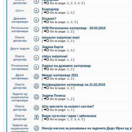
дискусија
[
Go to page:
1
,
2
,
3
,
4
,
5
]
Компајлер
C/C++
[
Go to page:
1
,
2
]
Државни
Drzaven?
натпревари
[
Go to page:
1
,
2
,
3
]
Регионални
XVIII Регионален натпревар - 20.03.2010
натпревари
[
Go to page:
1
,
2
]
Општа
mesecen natprevar-mart
дискусија
[
Go to page:
1
,
2
]
Задача Карти
Други задачи
[
Go to page:
1
,
2
]
Општа
ciklus natprevari
дискусија
[
Go to page:
1
,
2
]
Регионални
Одење на државен натпревар
натпревари
[
Go to page:
1
,
2
]
Други
Мендо натпревар 2011
натпревари
[
Go to page:
1
,
2
]
Општа
Неофицијален натпревар на 21.02.2010
дискусија
[
Go to page:
1
,
2
]
Задачи од
Задача Помош
национални
[
Go to page:
1
,
2
]
натпревари
Општа
Што мислите за новиот систем?
дискусија
[
Go to page:
1
,
2
]
Општа
Ваши сугестии / идеи / забелешки
дискусија
[
Go to page:
1
,
2
,
3
,
4
,
5
]
Задачи од
Некоја насока за решавање на задачата Дедо Мраз од 
национални
натпревари