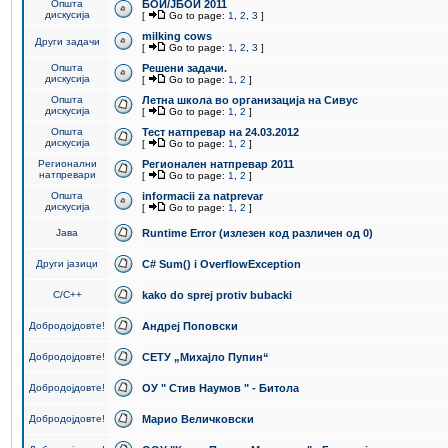
Општа
БОИ/ЈБОИ 2011
дискусија
[
Go to page:
1
,
2
,
3
]
milking cows
Други задачи
[
Go to page:
1
,
2
,
3
]
Општа
Решени задачи.
дискусија
[
Go to page:
1
,
2
]
Општа
Летна школа во организација на Сивус
дискусија
[
Go to page:
1
,
2
]
Општа
Тест натпревар на 24.03.2012
дискусија
[
Go to page:
1
,
2
]
Регионални
Регионален натпревар 2011
натпревари
[
Go to page:
1
,
2
]
Општа
informacii za natprevar
дискусија
[
Go to page:
1
,
2
]
Јава
Runtime Error (излезен код различен од 0)
Други јазици
C# Sum() i OverflowException
C/C++
kako do sprej protiv bubacki
Добродојдовте!
Андреј Поповски
Добродојдовте!
СЕТУ „Михајло Пупин“
Добродојдовте!
ОУ " Стив Наумов " - Битола
Добродојдовте!
Марио Величковски