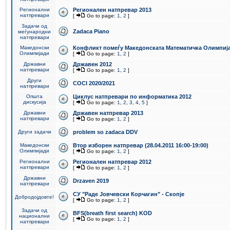
Регионални
Регионален натпревар 2013
натпревари
[
Go to page:
1
,
2
]
Задачи од
Zadaca Piano
меѓународни
натпревари
Македонски
Конфликт помеѓу Македонската Математичка Олимпиј
Олимпијади
[
Go to page:
1
,
2
]
Државни
Државен 2012
натпревари
[
Go to page:
1
,
2
]
Други
COCI 2020/2021
натпревари
Општа
Циклус натпревари по информатика 2012
дискусија
[
Go to page:
1
,
2
,
3
,
4
,
5
]
Државни
Државен натпревар 2013
натпревари
[
Go to page:
1
,
2
]
Други задачи
problem so zadaca DDV
Македонски
Втор изборен натпревар (28.04.2011 16:00-19:00)
Олимпијади
[
Go to page:
1
,
2
]
Регионални
Регионален натпревар 2012
натпревари
[
Go to page:
1
,
2
]
Државни
Drzaven 2019
натпревари
СУ "Раде Јовчевски Корчагин" - Скопје
Добродојдовте!
[
Go to page:
1
,
2
]
Задачи од
BFS(breath first search) KOD
национални
[
Go to page:
1
,
2
]
натпревари