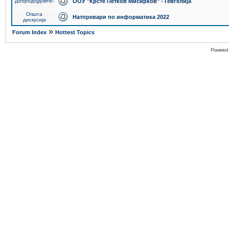
Добродојдовте!
ООУ "Крсте Петков Мисирков" - Гевгелија
Општа
Натпревари по информатика 2022
дискусија
»
Forum Index
Hottest Topics
Powered