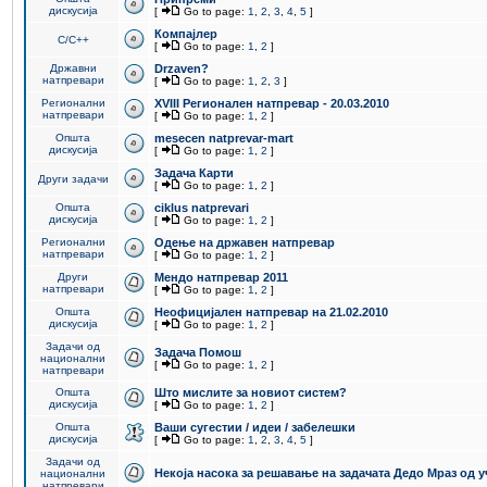
дискусија
[
Go to page:
1
,
2
,
3
,
4
,
5
]
Компајлер
C/C++
[
Go to page:
1
,
2
]
Државни
Drzaven?
натпревари
[
Go to page:
1
,
2
,
3
]
Регионални
XVIII Регионален натпревар - 20.03.2010
натпревари
[
Go to page:
1
,
2
]
Општа
mesecen natprevar-mart
дискусија
[
Go to page:
1
,
2
]
Задача Карти
Други задачи
[
Go to page:
1
,
2
]
Општа
ciklus natprevari
дискусија
[
Go to page:
1
,
2
]
Регионални
Одење на државен натпревар
натпревари
[
Go to page:
1
,
2
]
Други
Мендо натпревар 2011
натпревари
[
Go to page:
1
,
2
]
Општа
Неофицијален натпревар на 21.02.2010
дискусија
[
Go to page:
1
,
2
]
Задачи од
Задача Помош
национални
[
Go to page:
1
,
2
]
натпревари
Општа
Што мислите за новиот систем?
дискусија
[
Go to page:
1
,
2
]
Општа
Ваши сугестии / идеи / забелешки
дискусија
[
Go to page:
1
,
2
,
3
,
4
,
5
]
Задачи од
Некоја насока за решавање на задачата Дедо Мраз од 
национални
натпревари