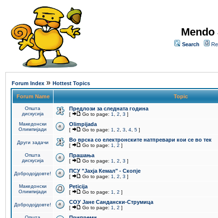
Mendo 
Search
Re
»
Forum Index
Hottest Topics
Forum Name
Topic
Општа
Предлози за следната година
дискусија
[
Go to page:
1
,
2
,
3
]
Македонски
Olimpijada
Олимпијади
[
Go to page:
1
,
2
,
3
,
4
,
5
]
Во врска со електронските натпревари кои се во тек
Други задачи
[
Go to page:
1
,
2
]
Општа
Прашања
дискусија
[
Go to page:
1
,
2
,
3
]
ПCУ "Јахја Кемал" - Скопје
Добродојдовте!
[
Go to page:
1
,
2
,
3
]
Македонски
Peticija
Олимпијади
[
Go to page:
1
,
2
]
СОУ Јане Сандански-Струмица
Добродојдовте!
[
Go to page:
1
,
2
]
Општа
Припреми