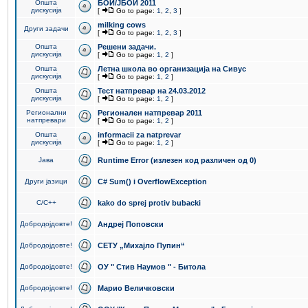
Општа
БОИ/ЈБОИ 2011
дискусија
[
Go to page:
1
,
2
,
3
]
milking cows
Други задачи
[
Go to page:
1
,
2
,
3
]
Општа
Решени задачи.
дискусија
[
Go to page:
1
,
2
]
Општа
Летна школа во организација на Сивус
дискусија
[
Go to page:
1
,
2
]
Општа
Тест натпревар на 24.03.2012
дискусија
[
Go to page:
1
,
2
]
Регионални
Регионален натпревар 2011
натпревари
[
Go to page:
1
,
2
]
Општа
informacii za natprevar
дискусија
[
Go to page:
1
,
2
]
Јава
Runtime Error (излезен код различен од 0)
Други јазици
C# Sum() i OverflowException
C/C++
kako do sprej protiv bubacki
Добродојдовте!
Андреј Поповски
Добродојдовте!
СЕТУ „Михајло Пупин“
Добродојдовте!
ОУ " Стив Наумов " - Битола
Добродојдовте!
Марио Величковски