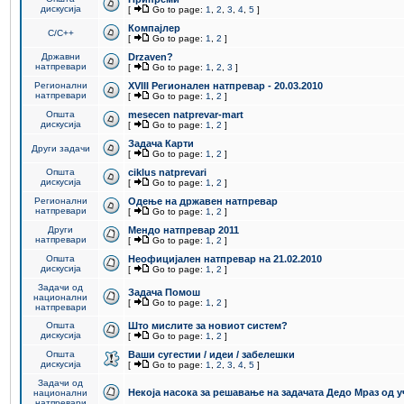
дискусија
[
Go to page:
1
,
2
,
3
,
4
,
5
]
Компајлер
C/C++
[
Go to page:
1
,
2
]
Државни
Drzaven?
натпревари
[
Go to page:
1
,
2
,
3
]
Регионални
XVIII Регионален натпревар - 20.03.2010
натпревари
[
Go to page:
1
,
2
]
Општа
mesecen natprevar-mart
дискусија
[
Go to page:
1
,
2
]
Задача Карти
Други задачи
[
Go to page:
1
,
2
]
Општа
ciklus natprevari
дискусија
[
Go to page:
1
,
2
]
Регионални
Одење на државен натпревар
натпревари
[
Go to page:
1
,
2
]
Други
Мендо натпревар 2011
натпревари
[
Go to page:
1
,
2
]
Општа
Неофицијален натпревар на 21.02.2010
дискусија
[
Go to page:
1
,
2
]
Задачи од
Задача Помош
национални
[
Go to page:
1
,
2
]
натпревари
Општа
Што мислите за новиот систем?
дискусија
[
Go to page:
1
,
2
]
Општа
Ваши сугестии / идеи / забелешки
дискусија
[
Go to page:
1
,
2
,
3
,
4
,
5
]
Задачи од
Некоја насока за решавање на задачата Дедо Мраз од 
национални
натпревари