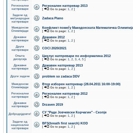
Регионални
Регионален натпревар 2013
натпревари
[
Go to page:
1
,
2
]
Задачи од
Zadaca Piano
меѓународни
натпревари
Македонски
Конфликт помеѓу Македонската Математичка Олимпиј
Олимпијади
[
Go to page:
1
,
2
]
Државни
Државен 2012
натпревари
[
Go to page:
1
,
2
]
Други
COCI 2020/2021
натпревари
Општа
Циклус натпревари по информатика 2012
дискусија
[
Go to page:
1
,
2
,
3
,
4
,
5
]
Државни
Државен натпревар 2013
натпревари
[
Go to page:
1
,
2
]
Други задачи
problem so zadaca DDV
Македонски
Втор изборен натпревар (28.04.2011 16:00-19:00)
Олимпијади
[
Go to page:
1
,
2
]
Регионални
Регионален натпревар 2012
натпревари
[
Go to page:
1
,
2
]
Државни
Drzaven 2019
натпревари
СУ "Раде Јовчевски Корчагин" - Скопје
Добродојдовте!
[
Go to page:
1
,
2
]
Задачи од
BFS(breath first search) KOD
национални
[
Go to page:
1
,
2
]
натпревари