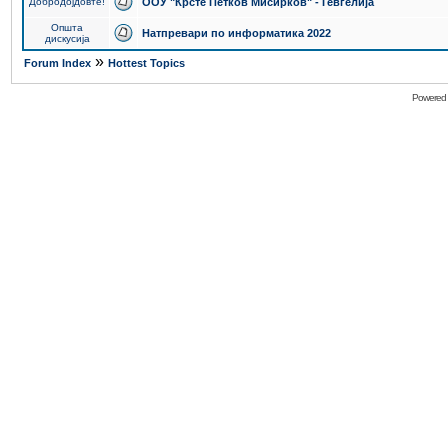
Добродојдовте!
ООУ "Крсте Петков Мисирков" - Гевгелија
Општа
Натпревари по информатика 2022
дискусија
»
Forum Index
Hottest Topics
Powered