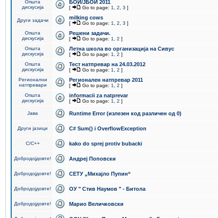
Општа
БОИ/ЈБОИ 2011
дискусија
[
Go to page:
1
,
2
,
3
]
milking cows
Други задачи
[
Go to page:
1
,
2
,
3
]
Општа
Решени задачи.
дискусија
[
Go to page:
1
,
2
]
Општа
Летна школа во организација на Сивус
дискусија
[
Go to page:
1
,
2
]
Општа
Тест натпревар на 24.03.2012
дискусија
[
Go to page:
1
,
2
]
Регионални
Регионален натпревар 2011
натпревари
[
Go to page:
1
,
2
]
Општа
informacii za natprevar
дискусија
[
Go to page:
1
,
2
]
Јава
Runtime Error (излезен код различен од 0)
Други јазици
C# Sum() i OverflowException
C/C++
kako do sprej protiv bubacki
Добродојдовте!
Андреј Поповски
Добродојдовте!
СЕТУ „Михајло Пупин“
Добродојдовте!
ОУ " Стив Наумов " - Битола
Добродојдовте!
Марио Величковски