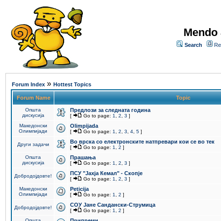
Mendo 
Search
Re
»
Forum Index
Hottest Topics
Forum Name
Topic
Општа
Предлози за следната година
дискусија
[
Go to page:
1
,
2
,
3
]
Македонски
Olimpijada
Олимпијади
[
Go to page:
1
,
2
,
3
,
4
,
5
]
Во врска со електронските натпревари кои се во тек
Други задачи
[
Go to page:
1
,
2
]
Општа
Прашања
дискусија
[
Go to page:
1
,
2
,
3
]
ПCУ "Јахја Кемал" - Скопје
Добродојдовте!
[
Go to page:
1
,
2
,
3
]
Македонски
Peticija
Олимпијади
[
Go to page:
1
,
2
]
СОУ Јане Сандански-Струмица
Добродојдовте!
[
Go to page:
1
,
2
]
Општа
Припреми