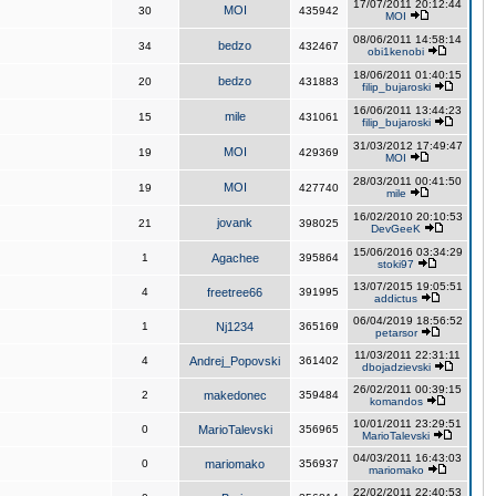
17/07/2011 20:12:44
MOI
30
435942
MOI
08/06/2011 14:58:14
bedzo
34
432467
obi1kenobi
18/06/2011 01:40:15
bedzo
20
431883
filip_bujaroski
16/06/2011 13:44:23
mile
15
431061
filip_bujaroski
31/03/2012 17:49:47
MOI
19
429369
MOI
28/03/2011 00:41:50
MOI
19
427740
mile
16/02/2010 20:10:53
jovank
21
398025
DevGeeK
15/06/2016 03:34:29
1
Agachee
395864
stoki97
13/07/2015 19:05:51
4
freetree66
391995
addictus
06/04/2019 18:56:52
1
Nj1234
365169
petarsor
11/03/2011 22:31:11
4
Andrej_Popovski
361402
dbojadzievski
26/02/2011 00:39:15
2
makedonec
359484
komandos
10/01/2011 23:29:51
0
MarioTalevski
356965
MarioTalevski
04/03/2011 16:43:03
0
mariomako
356937
mariomako
22/02/2011 22:40:53