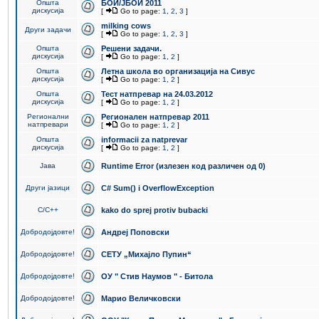
Општа
БОИ/ЈБОИ 2011
дискусија
[
Go to page:
1
,
2
,
3
]
milking cows
Други задачи
[
Go to page:
1
,
2
,
3
]
Општа
Решени задачи.
дискусија
[
Go to page:
1
,
2
]
Општа
Летна школа во организација на Сивус
дискусија
[
Go to page:
1
,
2
]
Општа
Тест натпревар на 24.03.2012
дискусија
[
Go to page:
1
,
2
]
Регионални
Регионален натпревар 2011
натпревари
[
Go to page:
1
,
2
]
Општа
informacii za natprevar
дискусија
[
Go to page:
1
,
2
]
Јава
Runtime Error (излезен код различен од 0)
Други јазици
C# Sum() i OverflowException
C/C++
kako do sprej protiv bubacki
Добродојдовте!
Андреј Поповски
Добродојдовте!
СЕТУ „Михајло Пупин“
Добродојдовте!
ОУ " Стив Наумов " - Битола
Добродојдовте!
Марио Величковски