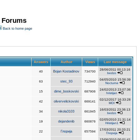
- Forums
Back to home page
Answers
Author
Views
Last message
28/06/2011 00:13:16
Bojan Kostadinov
40
734700
bedzo
04/05/2010 15:56:39
stec_93
63
712940
Nocturne
24/02/2013 23:07:36
dime_boskovski
15
687906
hristijan
02/12/2017 16:33:28
olivervelickovski
42
669141
MOI
16/03/2011 23:36:13
nikola3103
34
661945
bedzo
02/05/2010 21:31:14
dejandenib
19
660876
Hristijan1
17/03/2011 20:33:21
Глорија
22
657594
Глорија
15/06/2010 00:01:41