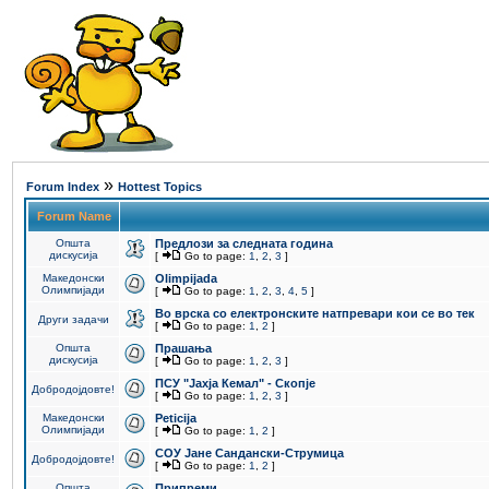
»
Forum Index
Hottest Topics
Forum Name
Општа
Предлози за следната година
дискусија
[
Go to page:
1
,
2
,
3
]
Македонски
Olimpijada
Олимпијади
[
Go to page:
1
,
2
,
3
,
4
,
5
]
Во врска со електронските натпревари кои се во тек
Други задачи
[
Go to page:
1
,
2
]
Општа
Прашања
дискусија
[
Go to page:
1
,
2
,
3
]
ПCУ "Јахја Кемал" - Скопје
Добродојдовте!
[
Go to page:
1
,
2
,
3
]
Македонски
Peticija
Олимпијади
[
Go to page:
1
,
2
]
СОУ Јане Сандански-Струмица
Добродојдовте!
[
Go to page:
1
,
2
]
Општа
Припреми