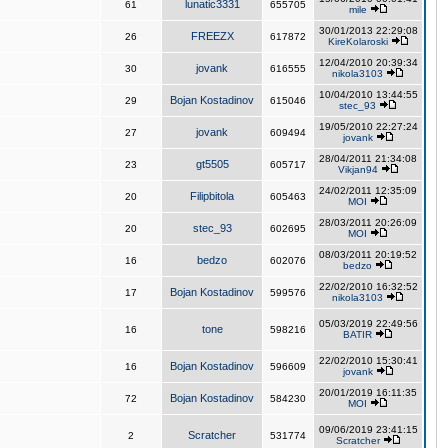
lunatic3331
61
655705
mile
30/01/2013 22:29:08
FREEZX
26
617872
KireKolaroski
12/04/2010 20:39:34
jovank
30
616555
nikola3103
10/04/2010 13:44:55
Bojan Kostadinov
29
615046
stec_93
19/05/2010 22:27:24
jovank
27
609494
jovank
28/04/2011 21:34:08
gt5505
23
605717
Vikjan94
24/02/2011 12:35:09
Filipbitola
20
605463
MOI
28/03/2011 20:26:09
stec_93
20
602695
MOI
08/03/2011 20:19:52
bedzo
16
602076
bedzo
22/02/2010 16:32:52
Bojan Kostadinov
17
599576
nikola3103
05/03/2019 22:49:56
tone
16
598216
BATIR
22/02/2010 15:30:41
Bojan Kostadinov
16
596609
jovank
20/01/2019 16:11:35
Bojan Kostadinov
72
584230
MOI
09/06/2019 23:41:15
Scratcher
2
531774
Scratcher