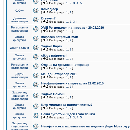
дискусија
[
Go to page:
1
,
2
,
3
,
4
,
5
]
Компајлер
C/C++
[
Go to page:
1
,
2
]
Државни
Drzaven?
натпревари
[
Go to page:
1
,
2
,
3
]
Регионални
XVIII Регионален натпревар - 20.03.2010
натпревари
[
Go to page:
1
,
2
]
Општа
mesecen natprevar-mart
дискусија
[
Go to page:
1
,
2
]
Задача Карти
Други задачи
[
Go to page:
1
,
2
]
Општа
ciklus natprevari
дискусија
[
Go to page:
1
,
2
]
Регионални
Одење на државен натпревар
натпревари
[
Go to page:
1
,
2
]
Други
Мендо натпревар 2011
натпревари
[
Go to page:
1
,
2
]
Општа
Неофицијален натпревар на 21.02.2010
дискусија
[
Go to page:
1
,
2
]
Задачи од
Задача Помош
национални
[
Go to page:
1
,
2
]
натпревари
Општа
Што мислите за новиот систем?
дискусија
[
Go to page:
1
,
2
]
Општа
Ваши сугестии / идеи / забелешки
дискусија
[
Go to page:
1
,
2
,
3
,
4
,
5
]
Задачи од
Некоја насока за решавање на задачата Дедо Мраз од 
национални
натпревари