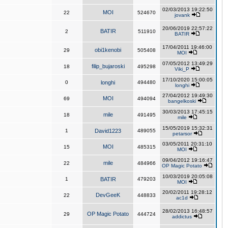
02/03/2013 19:22:50
MOI
22
524670
jovank
20/06/2019 22:57:22
BATIR
2
511910
BATIR
17/04/2011 19:46:00
obi1kenobi
29
505408
MOI
07/05/2012 13:49:29
filip_bujaroski
18
495298
Viki_P
17/10/2020 15:00:05
0
longhi
494480
longhi
27/04/2012 19:49:30
MOI
69
494094
bangelkoski
30/03/2013 17:45:15
mile
18
491495
mile
15/05/2019 15:32:31
1
David1223
489055
petarsor
03/05/2011 20:31:10
MOI
15
485315
MOI
09/04/2012 19:16:47
mile
22
484966
OP Magic Potato
10/03/2019 20:05:08
1
BATIR
479203
MOI
20/02/2011 19:28:12
DevGeeK
22
448833
ac1d
28/02/2013 16:48:57
OP Magic Potato
29
444724
addictus