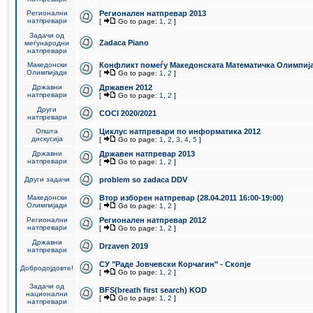
Регионални
Регионален натпревар 2013
натпревари
[
Go to page:
1
,
2
]
Задачи од
Zadaca Piano
меѓународни
натпревари
Македонски
Конфликт помеѓу Македонската Математичка Олимпиј
Олимпијади
[
Go to page:
1
,
2
]
Државни
Државен 2012
натпревари
[
Go to page:
1
,
2
]
Други
COCI 2020/2021
натпревари
Општа
Циклус натпревари по информатика 2012
дискусија
[
Go to page:
1
,
2
,
3
,
4
,
5
]
Државни
Државен натпревар 2013
натпревари
[
Go to page:
1
,
2
]
Други задачи
problem so zadaca DDV
Македонски
Втор изборен натпревар (28.04.2011 16:00-19:00)
Олимпијади
[
Go to page:
1
,
2
]
Регионални
Регионален натпревар 2012
натпревари
[
Go to page:
1
,
2
]
Државни
Drzaven 2019
натпревари
СУ "Раде Јовчевски Корчагин" - Скопје
Добродојдовте!
[
Go to page:
1
,
2
]
Задачи од
BFS(breath first search) KOD
национални
[
Go to page:
1
,
2
]
натпревари