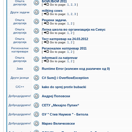
Општа
БОИ/ЈБОИ 2011
дискусија
[
Go to page:
1
,
2
,
3
]
milking cows
Други задачи
[
Go to page:
1
,
2
,
3
]
Општа
Решени задачи.
дискусија
[
Go to page:
1
,
2
]
Општа
Летна школа во организација на Сивус
дискусија
[
Go to page:
1
,
2
]
Општа
Тест натпревар на 24.03.2012
дискусија
[
Go to page:
1
,
2
]
Регионални
Регионален натпревар 2011
натпревари
[
Go to page:
1
,
2
]
Општа
informacii za natprevar
дискусија
[
Go to page:
1
,
2
]
Јава
Runtime Error (излезен код различен од 0)
Други јазици
C# Sum() i OverflowException
C/C++
kako do sprej protiv bubacki
Добродојдовте!
Андреј Поповски
Добродојдовте!
СЕТУ „Михајло Пупин“
Добродојдовте!
ОУ " Стив Наумов " - Битола
Добродојдовте!
Марио Величковски