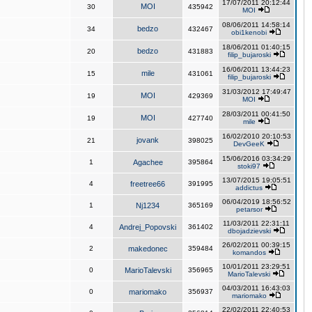
17/07/2011 20:12:44
MOI
30
435942
MOI
08/06/2011 14:58:14
bedzo
34
432467
obi1kenobi
18/06/2011 01:40:15
bedzo
20
431883
filip_bujaroski
16/06/2011 13:44:23
mile
15
431061
filip_bujaroski
31/03/2012 17:49:47
MOI
19
429369
MOI
28/03/2011 00:41:50
MOI
19
427740
mile
16/02/2010 20:10:53
jovank
21
398025
DevGeeK
15/06/2016 03:34:29
1
Agachee
395864
stoki97
13/07/2015 19:05:51
4
freetree66
391995
addictus
06/04/2019 18:56:52
1
Nj1234
365169
petarsor
11/03/2011 22:31:11
4
Andrej_Popovski
361402
dbojadzievski
26/02/2011 00:39:15
2
makedonec
359484
komandos
10/01/2011 23:29:51
0
MarioTalevski
356965
MarioTalevski
04/03/2011 16:43:03
0
mariomako
356937
mariomako
22/02/2011 22:40:53