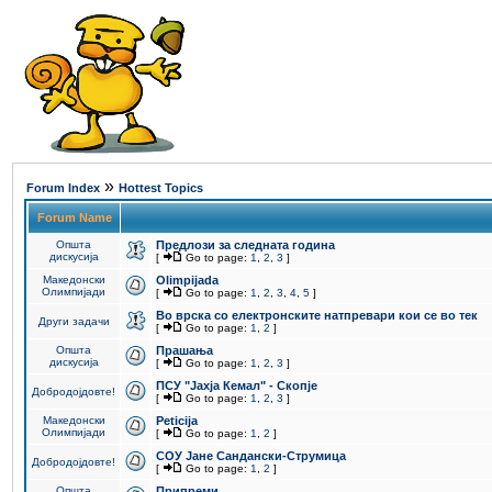
»
Forum Index
Hottest Topics
Forum Name
Општа
Предлози за следната година
дискусија
[
Go to page:
1
,
2
,
3
]
Македонски
Olimpijada
Олимпијади
[
Go to page:
1
,
2
,
3
,
4
,
5
]
Во врска со електронските натпревари кои се во тек
Други задачи
[
Go to page:
1
,
2
]
Општа
Прашања
дискусија
[
Go to page:
1
,
2
,
3
]
ПCУ "Јахја Кемал" - Скопје
Добродојдовте!
[
Go to page:
1
,
2
,
3
]
Македонски
Peticija
Олимпијади
[
Go to page:
1
,
2
]
СОУ Јане Сандански-Струмица
Добродојдовте!
[
Go to page:
1
,
2
]
Општа
Припреми