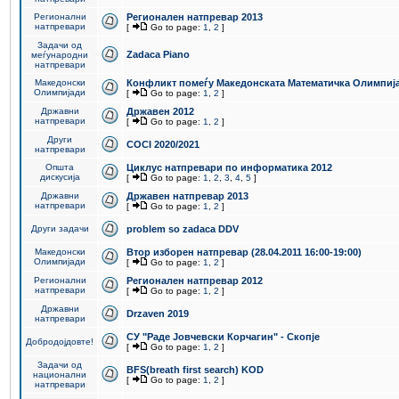
Регионални
Регионален натпревар 2013
натпревари
[
Go to page:
1
,
2
]
Задачи од
Zadaca Piano
меѓународни
натпревари
Македонски
Конфликт помеѓу Македонската Математичка Олимпиј
Олимпијади
[
Go to page:
1
,
2
]
Државни
Државен 2012
натпревари
[
Go to page:
1
,
2
]
Други
COCI 2020/2021
натпревари
Општа
Циклус натпревари по информатика 2012
дискусија
[
Go to page:
1
,
2
,
3
,
4
,
5
]
Државни
Државен натпревар 2013
натпревари
[
Go to page:
1
,
2
]
Други задачи
problem so zadaca DDV
Македонски
Втор изборен натпревар (28.04.2011 16:00-19:00)
Олимпијади
[
Go to page:
1
,
2
]
Регионални
Регионален натпревар 2012
натпревари
[
Go to page:
1
,
2
]
Државни
Drzaven 2019
натпревари
СУ "Раде Јовчевски Корчагин" - Скопје
Добродојдовте!
[
Go to page:
1
,
2
]
Задачи од
BFS(breath first search) KOD
национални
[
Go to page:
1
,
2
]
натпревари