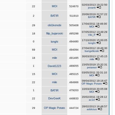
02/03/2013 19:22:50
MOI
22
524670
jovank
20/06/2019 22:57:22
BATIR
2
511910
BATIR
17/04/2011 19:46:00
obi1kenobi
29
505408
MOI
07/05/2012 13:49:29
filip_bujaroski
18
495298
Viki_P
17/10/2020 15:00:05
0
longhi
494480
longhi
27/04/2012 19:49:30
MOI
69
494094
bangelkoski
30/03/2013 17:45:15
mile
18
491495
mile
15/05/2019 15:32:31
1
David1223
489055
petarsor
03/05/2011 20:31:10
MOI
15
485315
MOI
09/04/2012 19:16:47
mile
22
484966
OP Magic Potato
10/03/2019 20:05:08
1
BATIR
479203
MOI
20/02/2011 19:28:12
DevGeeK
22
448833
ac1d
28/02/2013 16:48:57
OP Magic Potato
29
444724
addictus