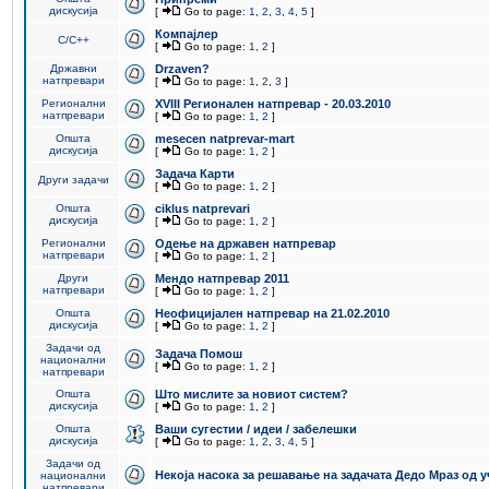
дискусија
[
Go to page:
1
,
2
,
3
,
4
,
5
]
Компајлер
C/C++
[
Go to page:
1
,
2
]
Државни
Drzaven?
натпревари
[
Go to page:
1
,
2
,
3
]
Регионални
XVIII Регионален натпревар - 20.03.2010
натпревари
[
Go to page:
1
,
2
]
Општа
mesecen natprevar-mart
дискусија
[
Go to page:
1
,
2
]
Задача Карти
Други задачи
[
Go to page:
1
,
2
]
Општа
ciklus natprevari
дискусија
[
Go to page:
1
,
2
]
Регионални
Одење на државен натпревар
натпревари
[
Go to page:
1
,
2
]
Други
Мендо натпревар 2011
натпревари
[
Go to page:
1
,
2
]
Општа
Неофицијален натпревар на 21.02.2010
дискусија
[
Go to page:
1
,
2
]
Задачи од
Задача Помош
национални
[
Go to page:
1
,
2
]
натпревари
Општа
Што мислите за новиот систем?
дискусија
[
Go to page:
1
,
2
]
Општа
Ваши сугестии / идеи / забелешки
дискусија
[
Go to page:
1
,
2
,
3
,
4
,
5
]
Задачи од
Некоја насока за решавање на задачата Дедо Мраз од 
национални
натпревари