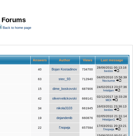
- Forums
Back to home page
Answers
Author
Views
Last message
28/06/2011 00:13:16
Bojan Kostadinov
40
734700
bedzo
04/05/2010 15:56:39
stec_93
63
712940
Nocturne
24/02/2013 23:07:36
dime_boskovski
15
687906
hristijan
02/12/2017 16:33:28
olivervelickovski
42
669141
MOI
16/03/2011 23:36:13
nikola3103
34
661945
bedzo
02/05/2010 21:31:14
dejandenib
19
660876
Hristijan1
17/03/2011 20:33:21
Глорија
22
657594
Глорија
15/06/2010 00:01:41