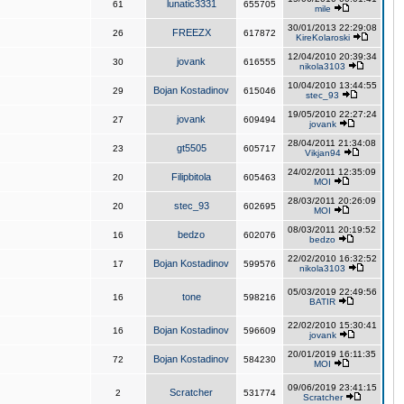
lunatic3331
61
655705
mile
30/01/2013 22:29:08
FREEZX
26
617872
KireKolaroski
12/04/2010 20:39:34
jovank
30
616555
nikola3103
10/04/2010 13:44:55
Bojan Kostadinov
29
615046
stec_93
19/05/2010 22:27:24
jovank
27
609494
jovank
28/04/2011 21:34:08
gt5505
23
605717
Vikjan94
24/02/2011 12:35:09
Filipbitola
20
605463
MOI
28/03/2011 20:26:09
stec_93
20
602695
MOI
08/03/2011 20:19:52
bedzo
16
602076
bedzo
22/02/2010 16:32:52
Bojan Kostadinov
17
599576
nikola3103
05/03/2019 22:49:56
tone
16
598216
BATIR
22/02/2010 15:30:41
Bojan Kostadinov
16
596609
jovank
20/01/2019 16:11:35
Bojan Kostadinov
72
584230
MOI
09/06/2019 23:41:15
Scratcher
2
531774
Scratcher