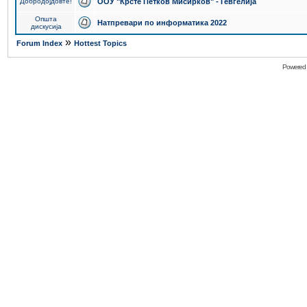
Добродојдовте!
ООУ "Крсте Петков Мисирков" - Гевгелија
Општа
Натпревари по информатика 2022
дискусија
»
Forum Index
Hottest Topics
Powered