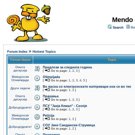
Mendo 
Search
Re
»
Forum Index
Hottest Topics
Forum Name
Topic
Општа
Предлози за следната година
дискусија
[
Go to page:
1
,
2
,
3
]
Македонски
Olimpijada
Олимпијади
[
Go to page:
1
,
2
,
3
,
4
,
5
]
Во врска со електронските натпревари кои се во тек
Други задачи
[
Go to page:
1
,
2
]
Општа
Прашања
дискусија
[
Go to page:
1
,
2
,
3
]
ПCУ "Јахја Кемал" - Скопје
Добродојдовте!
[
Go to page:
1
,
2
,
3
]
Македонски
Peticija
Олимпијади
[
Go to page:
1
,
2
]
СОУ Јане Сандански-Струмица
Добродојдовте!
[
Go to page:
1
,
2
]
Општа
Припреми