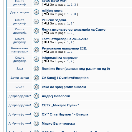
Општа
БОИ/ЈБОИ 2011
дискусија
[
Go to page:
1
,
2
,
3
]
milking cows
Други задачи
[
Go to page:
1
,
2
,
3
]
Општа
Решени задачи.
дискусија
[
Go to page:
1
,
2
]
Општа
Летна школа во организација на Сивус
дискусија
[
Go to page:
1
,
2
]
Општа
Тест натпревар на 24.03.2012
дискусија
[
Go to page:
1
,
2
]
Регионални
Регионален натпревар 2011
натпревари
[
Go to page:
1
,
2
]
Општа
informacii za natprevar
дискусија
[
Go to page:
1
,
2
]
Јава
Runtime Error (излезен код различен од 0)
Други јазици
C# Sum() i OverflowException
C/C++
kako do sprej protiv bubacki
Добродојдовте!
Андреј Поповски
Добродојдовте!
СЕТУ „Михајло Пупин“
Добродојдовте!
ОУ " Стив Наумов " - Битола
Добродојдовте!
Марио Величковски