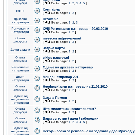
дискусија
[
Go to page:
1
,
2
,
3
,
4
,
5
]
Компајлер
C/C++
[
Go to page:
1
,
2
]
Државни
Drzaven?
натпревари
[
Go to page:
1
,
2
,
3
]
Регионални
XVIII Регионален натпревар - 20.03.2010
натпревари
[
Go to page:
1
,
2
]
Општа
mesecen natprevar-mart
дискусија
[
Go to page:
1
,
2
]
Задача Карти
Други задачи
[
Go to page:
1
,
2
]
Општа
ciklus natprevari
дискусија
[
Go to page:
1
,
2
]
Регионални
Одење на државен натпревар
натпревари
[
Go to page:
1
,
2
]
Други
Мендо натпревар 2011
натпревари
[
Go to page:
1
,
2
]
Општа
Неофицијален натпревар на 21.02.2010
дискусија
[
Go to page:
1
,
2
]
Задачи од
Задача Помош
национални
[
Go to page:
1
,
2
]
натпревари
Општа
Што мислите за новиот систем?
дискусија
[
Go to page:
1
,
2
]
Општа
Ваши сугестии / идеи / забелешки
дискусија
[
Go to page:
1
,
2
,
3
,
4
,
5
]
Задачи од
Некоја насока за решавање на задачата Дедо Мраз од 
национални
натпревари