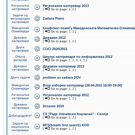
Регионални
Регионален натпревар 2013
натпревари
[
Go to page:
1
,
2
]
Задачи од
Zadaca Piano
меѓународни
натпревари
Македонски
Конфликт помеѓу Македонската Математичка Олимпиј
Олимпијади
[
Go to page:
1
,
2
]
Државни
Државен 2012
натпревари
[
Go to page:
1
,
2
]
Други
COCI 2020/2021
натпревари
Општа
Циклус натпревари по информатика 2012
дискусија
[
Go to page:
1
,
2
,
3
,
4
,
5
]
Државни
Државен натпревар 2013
натпревари
[
Go to page:
1
,
2
]
Други задачи
problem so zadaca DDV
Македонски
Втор изборен натпревар (28.04.2011 16:00-19:00)
Олимпијади
[
Go to page:
1
,
2
]
Регионални
Регионален натпревар 2012
натпревари
[
Go to page:
1
,
2
]
Државни
Drzaven 2019
натпревари
СУ "Раде Јовчевски Корчагин" - Скопје
Добродојдовте!
[
Go to page:
1
,
2
]
Задачи од
BFS(breath first search) KOD
национални
[
Go to page:
1
,
2
]
натпревари