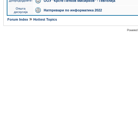
Добродојдовте!
ООУ "Крсте Петков Мисирков" - Гевгелија
Општа
Натпревари по информатика 2022
дискусија
»
Forum Index
Hottest Topics
Powered