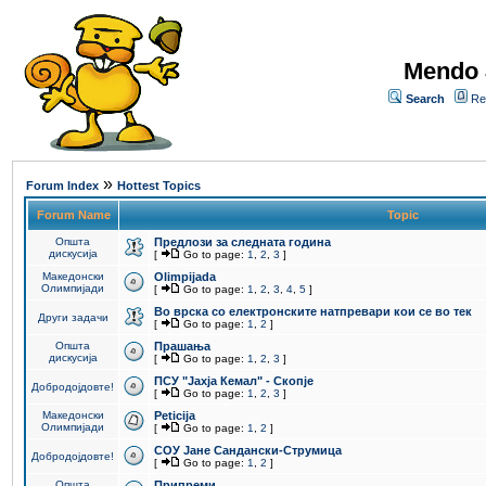
Mendo 
Search
Re
»
Forum Index
Hottest Topics
Forum Name
Topic
Општа
Предлози за следната година
дискусија
[
Go to page:
1
,
2
,
3
]
Македонски
Olimpijada
Олимпијади
[
Go to page:
1
,
2
,
3
,
4
,
5
]
Во врска со електронските натпревари кои се во тек
Други задачи
[
Go to page:
1
,
2
]
Општа
Прашања
дискусија
[
Go to page:
1
,
2
,
3
]
ПCУ "Јахја Кемал" - Скопје
Добродојдовте!
[
Go to page:
1
,
2
,
3
]
Македонски
Peticija
Олимпијади
[
Go to page:
1
,
2
]
СОУ Јане Сандански-Струмица
Добродојдовте!
[
Go to page:
1
,
2
]
Општа
Припреми