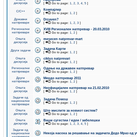
дискусија
[
Go to page:
1
,
2
,
3
,
4
,
5
]
Компајлер
C/C++
[
Go to page:
1
,
2
]
Државни
Drzaven?
натпревари
[
Go to page:
1
,
2
,
3
]
Регионални
XVIII Регионален натпревар - 20.03.2010
натпревари
[
Go to page:
1
,
2
]
Општа
mesecen natprevar-mart
дискусија
[
Go to page:
1
,
2
]
Задача Карти
Други задачи
[
Go to page:
1
,
2
]
Општа
ciklus natprevari
дискусија
[
Go to page:
1
,
2
]
Регионални
Одење на државен натпревар
натпревари
[
Go to page:
1
,
2
]
Други
Мендо натпревар 2011
натпревари
[
Go to page:
1
,
2
]
Општа
Неофицијален натпревар на 21.02.2010
дискусија
[
Go to page:
1
,
2
]
Задачи од
Задача Помош
национални
[
Go to page:
1
,
2
]
натпревари
Општа
Што мислите за новиот систем?
дискусија
[
Go to page:
1
,
2
]
Општа
Ваши сугестии / идеи / забелешки
дискусија
[
Go to page:
1
,
2
,
3
,
4
,
5
]
Задачи од
Некоја насока за решавање на задачата Дедо Мраз од 
национални
натпревари