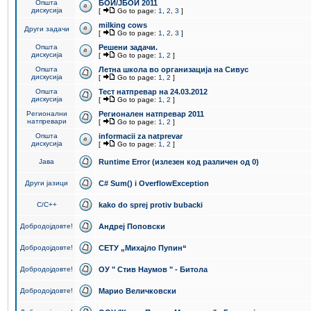
Општа
БОИ/ЈБОИ 2011
дискусија
[
Go to page:
1
,
2
,
3
]
milking cows
Други задачи
[
Go to page:
1
,
2
,
3
]
Општа
Решени задачи.
дискусија
[
Go to page:
1
,
2
]
Општа
Летна школа во организација на Сивус
дискусија
[
Go to page:
1
,
2
]
Општа
Тест натпревар на 24.03.2012
дискусија
[
Go to page:
1
,
2
]
Регионални
Регионален натпревар 2011
натпревари
[
Go to page:
1
,
2
]
Општа
informacii za natprevar
дискусија
[
Go to page:
1
,
2
]
Јава
Runtime Error (излезен код различен од 0)
Други јазици
C# Sum() i OverflowException
C/C++
kako do sprej protiv bubacki
Добродојдовте!
Андреј Поповски
Добродојдовте!
СЕТУ „Михајло Пупин“
Добродојдовте!
ОУ " Стив Наумов " - Битола
Добродојдовте!
Марио Величковски