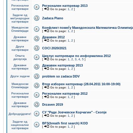
Регионални
Регионален натпревар 2013
натпревари
[
Go to page:
1
,
2
]
Задачи од
Zadaca Piano
меѓународни
натпревари
Македонски
Конфликт помеѓу Македонската Математичка Олимпиј
Олимпијади
[
Go to page:
1
,
2
]
Државни
Државен 2012
натпревари
[
Go to page:
1
,
2
]
Други
COCI 2020/2021
натпревари
Општа
Циклус натпревари по информатика 2012
дискусија
[
Go to page:
1
,
2
,
3
,
4
,
5
]
Државни
Државен натпревар 2013
натпревари
[
Go to page:
1
,
2
]
Други задачи
problem so zadaca DDV
Македонски
Втор изборен натпревар (28.04.2011 16:00-19:00)
Олимпијади
[
Go to page:
1
,
2
]
Регионални
Регионален натпревар 2012
натпревари
[
Go to page:
1
,
2
]
Државни
Drzaven 2019
натпревари
СУ "Раде Јовчевски Корчагин" - Скопје
Добродојдовте!
[
Go to page:
1
,
2
]
Задачи од
BFS(breath first search) KOD
национални
[
Go to page:
1
,
2
]
натпревари