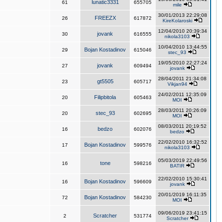
lunatic3331
61
655705
mile
30/01/2013 22:29:08
FREEZX
26
617872
KireKolaroski
12/04/2010 20:39:34
jovank
30
616555
nikola3103
10/04/2010 13:44:55
Bojan Kostadinov
29
615046
stec_93
19/05/2010 22:27:24
jovank
27
609494
jovank
28/04/2011 21:34:08
gt5505
23
605717
Vikjan94
24/02/2011 12:35:09
Filipbitola
20
605463
MOI
28/03/2011 20:26:09
stec_93
20
602695
MOI
08/03/2011 20:19:52
bedzo
16
602076
bedzo
22/02/2010 16:32:52
Bojan Kostadinov
17
599576
nikola3103
05/03/2019 22:49:56
tone
16
598216
BATIR
22/02/2010 15:30:41
Bojan Kostadinov
16
596609
jovank
20/01/2019 16:11:35
Bojan Kostadinov
72
584230
MOI
09/06/2019 23:41:15
Scratcher
2
531774
Scratcher