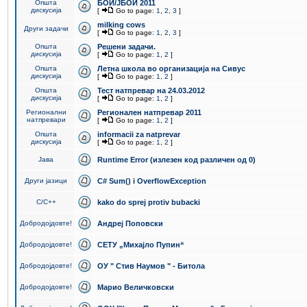
Општа
БОИ/ЈБОИ 2011
дискусија
[
Go to page:
1
,
2
,
3
]
milking cows
Други задачи
[
Go to page:
1
,
2
,
3
]
Општа
Решени задачи.
дискусија
[
Go to page:
1
,
2
]
Општа
Летна школа во организација на Сивус
дискусија
[
Go to page:
1
,
2
]
Општа
Тест натпревар на 24.03.2012
дискусија
[
Go to page:
1
,
2
]
Регионални
Регионален натпревар 2011
натпревари
[
Go to page:
1
,
2
]
Општа
informacii za natprevar
дискусија
[
Go to page:
1
,
2
]
Јава
Runtime Error (излезен код различен од 0)
Други јазици
C# Sum() i OverflowException
C/C++
kako do sprej protiv bubacki
Добродојдовте!
Андреј Поповски
Добродојдовте!
СЕТУ „Михајло Пупин“
Добродојдовте!
ОУ " Стив Наумов " - Битола
Добродојдовте!
Марио Величковски