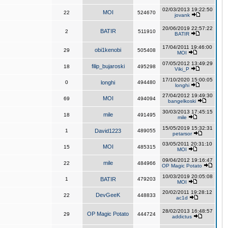
02/03/2013 19:22:50
MOI
22
524670
jovank
20/06/2019 22:57:22
BATIR
2
511910
BATIR
17/04/2011 19:46:00
obi1kenobi
29
505408
MOI
07/05/2012 13:49:29
filip_bujaroski
18
495298
Viki_P
17/10/2020 15:00:05
0
longhi
494480
longhi
27/04/2012 19:49:30
MOI
69
494094
bangelkoski
30/03/2013 17:45:15
mile
18
491495
mile
15/05/2019 15:32:31
1
David1223
489055
petarsor
03/05/2011 20:31:10
MOI
15
485315
MOI
09/04/2012 19:16:47
mile
22
484966
OP Magic Potato
10/03/2019 20:05:08
1
BATIR
479203
MOI
20/02/2011 19:28:12
DevGeeK
22
448833
ac1d
28/02/2013 16:48:57
OP Magic Potato
29
444724
addictus