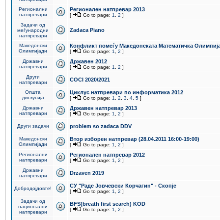
Регионални
Регионален натпревар 2013
натпревари
[
Go to page:
1
,
2
]
Задачи од
Zadaca Piano
меѓународни
натпревари
Македонски
Конфликт помеѓу Македонската Математичка Олимпиј
Олимпијади
[
Go to page:
1
,
2
]
Државни
Државен 2012
натпревари
[
Go to page:
1
,
2
]
Други
COCI 2020/2021
натпревари
Општа
Циклус натпревари по информатика 2012
дискусија
[
Go to page:
1
,
2
,
3
,
4
,
5
]
Државни
Државен натпревар 2013
натпревари
[
Go to page:
1
,
2
]
Други задачи
problem so zadaca DDV
Македонски
Втор изборен натпревар (28.04.2011 16:00-19:00)
Олимпијади
[
Go to page:
1
,
2
]
Регионални
Регионален натпревар 2012
натпревари
[
Go to page:
1
,
2
]
Државни
Drzaven 2019
натпревари
СУ "Раде Јовчевски Корчагин" - Скопје
Добродојдовте!
[
Go to page:
1
,
2
]
Задачи од
BFS(breath first search) KOD
национални
[
Go to page:
1
,
2
]
натпревари