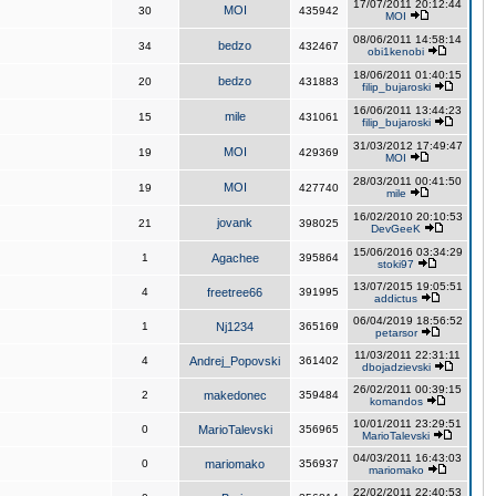
17/07/2011 20:12:44
MOI
30
435942
MOI
08/06/2011 14:58:14
bedzo
34
432467
obi1kenobi
18/06/2011 01:40:15
bedzo
20
431883
filip_bujaroski
16/06/2011 13:44:23
mile
15
431061
filip_bujaroski
31/03/2012 17:49:47
MOI
19
429369
MOI
28/03/2011 00:41:50
MOI
19
427740
mile
16/02/2010 20:10:53
jovank
21
398025
DevGeeK
15/06/2016 03:34:29
1
Agachee
395864
stoki97
13/07/2015 19:05:51
4
freetree66
391995
addictus
06/04/2019 18:56:52
1
Nj1234
365169
petarsor
11/03/2011 22:31:11
4
Andrej_Popovski
361402
dbojadzievski
26/02/2011 00:39:15
2
makedonec
359484
komandos
10/01/2011 23:29:51
0
MarioTalevski
356965
MarioTalevski
04/03/2011 16:43:03
0
mariomako
356937
mariomako
22/02/2011 22:40:53