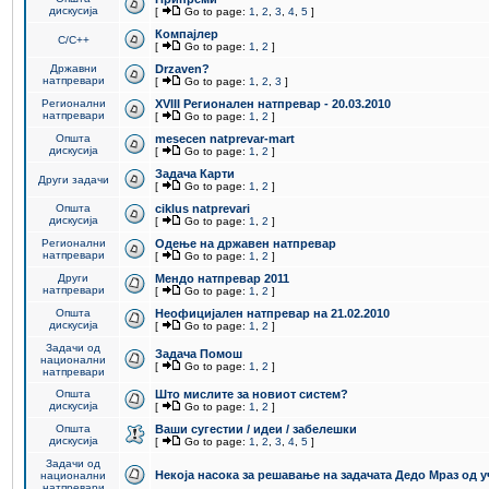
дискусија
[
Go to page:
1
,
2
,
3
,
4
,
5
]
Компајлер
C/C++
[
Go to page:
1
,
2
]
Државни
Drzaven?
натпревари
[
Go to page:
1
,
2
,
3
]
Регионални
XVIII Регионален натпревар - 20.03.2010
натпревари
[
Go to page:
1
,
2
]
Општа
mesecen natprevar-mart
дискусија
[
Go to page:
1
,
2
]
Задача Карти
Други задачи
[
Go to page:
1
,
2
]
Општа
ciklus natprevari
дискусија
[
Go to page:
1
,
2
]
Регионални
Одење на државен натпревар
натпревари
[
Go to page:
1
,
2
]
Други
Мендо натпревар 2011
натпревари
[
Go to page:
1
,
2
]
Општа
Неофицијален натпревар на 21.02.2010
дискусија
[
Go to page:
1
,
2
]
Задачи од
Задача Помош
национални
[
Go to page:
1
,
2
]
натпревари
Општа
Што мислите за новиот систем?
дискусија
[
Go to page:
1
,
2
]
Општа
Ваши сугестии / идеи / забелешки
дискусија
[
Go to page:
1
,
2
,
3
,
4
,
5
]
Задачи од
Некоја насока за решавање на задачата Дедо Мраз од 
национални
натпревари