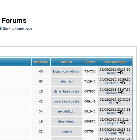
- Forums
Back to home page
Answers
Author
Views
Last message
28/06/2011 00:13:16
Bojan Kostadinov
40
734700
bedzo
04/05/2010 15:56:39
stec_93
63
712940
Nocturne
24/02/2013 23:07:36
dime_boskovski
15
687906
hristijan
02/12/2017 16:33:28
olivervelickovski
42
669141
MOI
16/03/2011 23:36:13
nikola3103
34
661945
bedzo
02/05/2010 21:31:14
dejandenib
19
660876
Hristijan1
17/03/2011 20:33:21
Глорија
22
657594
Глорија
15/06/2010 00:01:41