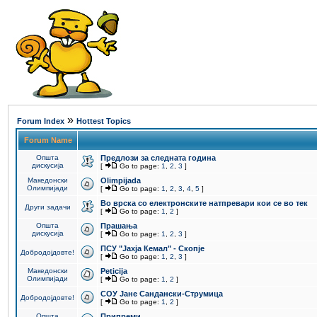
»
Forum Index
Hottest Topics
Forum Name
Општа
Предлози за следната година
дискусија
[
Go to page:
1
,
2
,
3
]
Македонски
Olimpijada
Олимпијади
[
Go to page:
1
,
2
,
3
,
4
,
5
]
Во врска со електронските натпревари кои се во тек
Други задачи
[
Go to page:
1
,
2
]
Општа
Прашања
дискусија
[
Go to page:
1
,
2
,
3
]
ПCУ "Јахја Кемал" - Скопје
Добродојдовте!
[
Go to page:
1
,
2
,
3
]
Македонски
Peticija
Олимпијади
[
Go to page:
1
,
2
]
СОУ Јане Сандански-Струмица
Добродојдовте!
[
Go to page:
1
,
2
]
Општа
Припреми